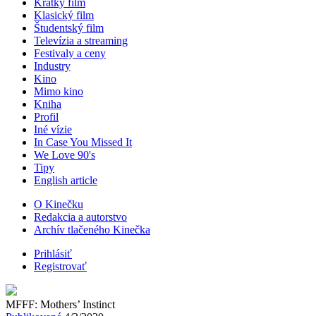
Krátky film
Klasický film
Študentský film
Televízia a streaming
Festivaly a ceny
Industry
Kino
Mimo kino
Kniha
Profil
Iné vízie
In Case You Missed It
We Love 90's
Tipy
English article
O Kinečku
Redakcia a autorstvo
Archív tlačeného Kinečka
Prihlásiť
Registrovať
MFFF: Mothers’ Instinct