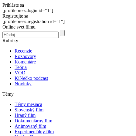
Prihláste sa
[profilepress-login id="1"]
Registrujte sa
[profilepress-registration id="1"]
Online svet filmu
Rubriky
Recenzie
Rozhovory
Komentáre
Teória
VOD
KiNečko podcast
Novinky
Témy
Témy mesiaca
Slovenský film
Hraný film
Dokumentárny film
Animovaný film
Experimentálny film