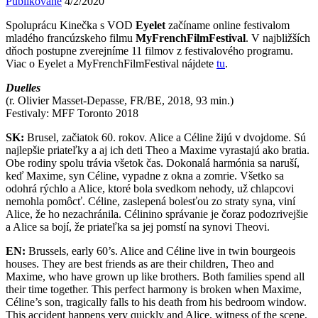
Publikované
4/2/2020
Spoluprácu Kinečka s VOD
Eyelet
začíname online festivalom
mladého francúzskeho filmu
MyFrenchFilmFestival
. V najbližších
dňoch postupne zverejníme 11 filmov z festivalového programu.
Viac o Eyelet a MyFrenchFilmFestival nájdete
tu
.
Duelles
(r. Olivier Masset-Depasse, FR/BE, 2018, 93 min.)
Festivaly: MFF Toronto 2018
SK:
Brusel, začiatok 60. rokov. Alice a Céline žijú v dvojdome. Sú
najlepšie priateľky a aj ich deti Theo a Maxime vyrastajú ako bratia.
Obe rodiny spolu trávia všetok čas. Dokonalá harmónia sa naruší,
keď Maxime, syn Céline, vypadne z okna a zomrie. Všetko sa
odohrá rýchlo a Alice, ktoré bola svedkom nehody, už chlapcovi
nemohla pomôcť. Céline, zaslepená bolesťou zo straty syna, viní
Alice, že ho nezachránila. Célinino správanie je čoraz podozrivejšie
a Alice sa bojí, že priateľka sa jej pomstí na synovi Theovi.
EN:
Brussels, early 60’s. Alice and Céline live in twin bourgeois
houses. They are best friends as are their children, Theo and
Maxime, who have grown up like brothers. Both families spend all
their time together. This perfect harmony is broken when Maxime,
Céline’s son, tragically falls to his death from his bedroom window.
This accident happens very quickly and Alice, witness of the scene,