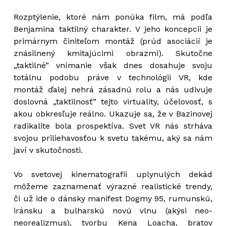
Rozptýlenie, ktoré nám ponúka film, má podľa
Benjamina taktilný charakter. V jeho koncepcii je
primárnym činiteľom montáž (prúd asociácií je
znásilnený kmitajúcimi obrazmi). Skutočne
„taktilné” vnímanie však dnes dosahuje svoju
totálnu podobu práve v technológii VR, kde
montáž ďalej nehrá zásadnú rolu a nás udivuje
doslovná „taktilnosť” tejto virtuality, účelovosť, s
akou obkresľuje reálno. Ukazuje sa, že v Bazinovej
radikalite bola prospektíva. Svet VR nás strháva
svojou priliehavosťou k svetu takému, aký sa nám
javí v skutočnosti.
Vo svetovej kinematografii uplynulých dekád
môžeme zaznamenať výrazné realistické trendy,
či už ide o dánsky manifest Dogmy 95, rumunskú,
iránsku a bulharskú novú vlnu (akýsi neo-
neorealizmus), tvorbu Kena Loacha, bratov