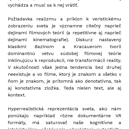
vychádza a musí sa k nej vrátiť.
Požiadavka realizmu a príklon k veristickému
zobrazeniu sveta je významne citeľný naprieč
dejinami filmových teórií (a repetitívne aj naprieč
dejinami kinematografie). Diskurz nastavený
klasikmi Bazinom a Kracauerom tvoril
dominantnú vetvu súdobej filmovej teórie
inklinujúcu k reprodukcii, nie transformácii reality.
V skutočnosti však jedna tendencia bez druhej
neexistuje a vo filme, ktorý je znakom a všetko v
ňom je znakom, je prítomná ako denotatívna, tak
aj konotatívna zložka. Teda nielen text, ale aj
kontext.
Hyperrealistická reprezentácia sveta, akú nám
ponúkajú napríklad rôzne dokumentárne VR
formáty, má saturovať naše kognitívne a