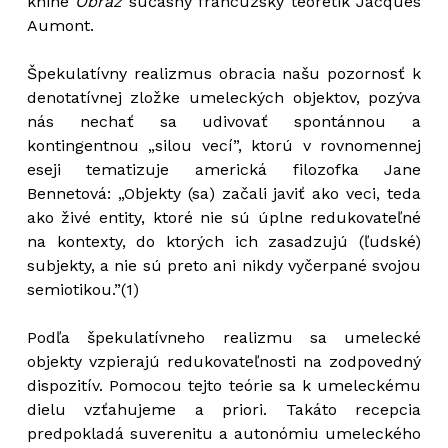
knihe
Obraz
súčasný francúzsky teoretik Jacques
Aumont.
Špekulatívny realizmus obracia našu pozornosť k
denotatívnej zložke umeleckých objektov, pozýva
nás nechať sa udivovať spontánnou a
kontingentnou „silou vecí”, ktorú v rovnomennej
eseji tematizuje americká filozofka Jane
Bennetová: „Objekty (sa) začali javiť ako veci, teda
ako živé entity, ktoré nie sú úplne redukovateľné
na kontexty, do ktorých ich zasadzujú (ľudské)
subjekty, a nie sú preto ani nikdy vyčerpané svojou
semiotikou.”(1)
Podľa špekulatívneho realizmu sa umelecké
objekty vzpierajú redukovateľnosti na zodpovedný
dispozitív. Pomocou tejto teórie sa k umeleckému
dielu vzťahujeme a priori. Takáto recepcia
predpokladá suverenitu a autonómiu umeleckého