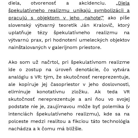
diela, otvorenosť a akcidenciu.
„Diela
špekulatívneho realizmu unikajú symbolizácii a
pracujú s objektom v jeho ,nahote’,”
ako píše
slovenský výtvarný teoretik Ján Kralovič, ktorý
uplatňuje tézy špekulatívneho realizmu na
výtvarnú prax, pri hodnotení umeleckých objektov
nainštalovaných v galerijnom priestore.
Ako som už načrtol, pri špekulatívnom realizme
ide o zostup na úroveň denotácie, čo vytvára
analógiu s VR: tým, že skutočnosť nereprezentuje,
ale kopíruje jej časopriestor v jeho doslovnosti,
eliminuje konotatívnu zložku. Ak teda VR
skutočnosť nereprezentuje a ani ňou vo svojej
podstate nie je, zaujímavou môže byť polemika (v
intenciách špekulatívneho realizmu), kde sa na
polceste medzi realitou a fikciou táto technológia
nachádza a k čomu má bližšie.