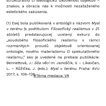
štrukturálnu či ideologickú ukotvenosť objektov –
znakov, a obracia nás k možnosti nezaťaženého
estetického zakúsenia.
(1) Esej bola publikovaná v antológii s názvom
Mysl
v terénu
(s podtitulom
Filosofický realismus v 21.
století
) predstavujúcej ucelený exkurz do
„soudobého filosofického realismu v rámci
rozmanitých proudů objektově orientovanej
ontologie, nového materialismu či spekulativného
realismu,” ako je uvedené na prebale publikácie.
Bennettová, J.:
Síla věcí
In: Janoščík, V. – Likavčan,
L. – Růžička, J. (eds.):
Mysl v terénu.
Praha: AVU
2017, s. 109–128.
#Téma mesiaca: VR