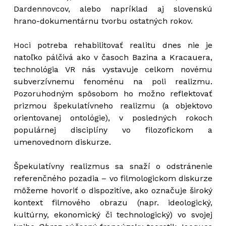
Dardennovcov, alebo napríklad aj slovenskú
hrano-dokumentárnu tvorbu ostatných rokov.
Hoci potreba rehabilitovať realitu dnes nie je
natoľko pálčivá ako v časoch Bazina a Kracauera,
technológia VR nás vystavuje celkom novému
subverzívnemu fenoménu na poli realizmu.
Pozoruhodným spôsobom ho možno reflektovať
prizmou špekulatívneho realizmu (a objektovo
orientovanej ontológie), v posledných rokoch
populárnej disciplíny vo filozofickom a
umenovednom diskurze.
Špekulatívny realizmus sa snaží o odstránenie
referenčného pozadia – vo filmologickom diskurze
môžeme hovoriť o dispozitíve, ako označuje široký
kontext filmového obrazu (napr. ideologický,
kultúrny, ekonomický či technologický) vo svojej