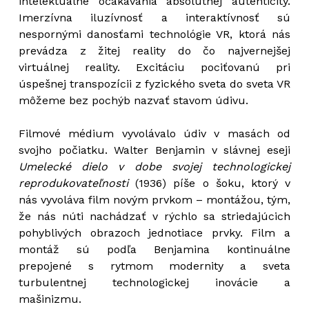
intelektuálne očakávania absolútnej autenticity.
Imerzívna iluzívnosť a interaktívnosť sú
nespornými danosťami technológie VR, ktorá nás
prevádza z žitej reality do čo najvernejšej
virtuálnej reality. Excitáciu pociťovanú pri
úspešnej transpozícii z fyzického sveta do sveta VR
môžeme bez pochýb nazvať stavom údivu.
Filmové médium vyvolávalo údiv v masách od
svojho počiatku. Walter Benjamin v slávnej eseji
Umelecké dielo v dobe svojej technologickej
reprodukovateľnosti
(1936) píše o šoku, ktorý v
nás vyvoláva film novým prvkom – montážou, tým,
že nás núti nachádzať v rýchlo sa striedajúcich
pohyblivých obrazoch jednotiace prvky. Film a
montáž sú podľa Benjamina kontinuálne
prepojené s rytmom modernity a sveta
turbulentnej technologickej inovácie a
mašinizmu.