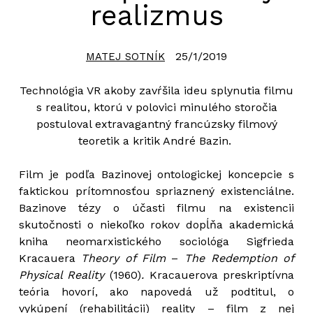
realizmus
25/1/2019
MATEJ SOTNÍK
Technológia VR akoby zavŕšila ideu splynutia filmu
s realitou, ktorú v polovici minulého storočia
postuloval extravagantný francúzsky filmový
teoretik a kritik André Bazin.
Film je podľa Bazinovej ontologickej koncepcie s
faktickou prítomnosťou spriaznený existenciálne.
Bazinove tézy o účasti filmu na existencii
skutočnosti o niekoľko rokov dopĺňa akademická
kniha neomarxistického sociológa Sigfrieda
Kracauera
Theory of Film
–
The Redemption of
Physical Reality
(1960)
.
Kracauerova preskriptívna
teória hovorí, ako napovedá už podtitul, o
vykúpení (rehabilitácii) reality – film z nej