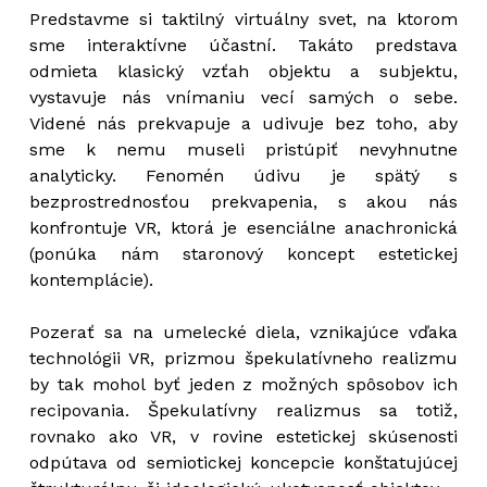
Predstavme si taktilný virtuálny svet, na ktorom
sme interaktívne účastní. Takáto predstava
odmieta klasický vzťah objektu a subjektu,
vystavuje nás vnímaniu vecí samých o sebe.
Videné nás prekvapuje a udivuje bez toho, aby
sme k nemu museli pristúpiť nevyhnutne
analyticky. Fenomén údivu je spätý s
bezprostrednosťou prekvapenia, s akou nás
konfrontuje VR, ktorá je esenciálne anachronická
(ponúka nám staronový koncept estetickej
kontemplácie).
Pozerať sa na umelecké diela, vznikajúce vďaka
technológii VR, prizmou špekulatívneho realizmu
by tak mohol byť jeden z možných spôsobov ich
recipovania. Špekulatívny realizmus sa totiž,
rovnako ako VR, v rovine estetickej skúsenosti
odpútava od semiotickej koncepcie konštatujúcej