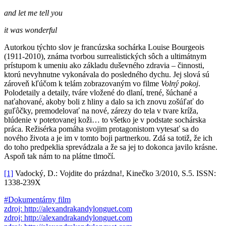
and let me tell you
it was wonderful
Autorkou týchto slov je francúzska sochárka Louise Bourgeois
(1911-2010), známa tvorbou surrealistických sôch a ultimátnym
prístupom k umeniu ako základu duševného zdravia – činnosti,
ktorú nevyhnutne vykonávala do posledného dychu. Jej slová sú
zároveň kľúčom k telám zobrazovaným vo filme
Volný pokoj
.
Polodetaily a detaily, tváre vložené do dlaní, trené, šúchané a
naťahované, akoby boli z hliny a dalo sa ich znovu zošúľať do
guľôčky, premodelovať na nové, zárezy do tela v tvare kríža,
blúdenie v potetovanej koži… to všetko je v podstate sochárska
práca. Režisérka pomáha svojim protagonistom vytesať sa do
nového života a je im v tomto boji partnerkou. Zdá sa totiž, že ich
do toho predpeklia sprevádzala a že sa jej to dokonca javilo krásne.
Aspoň tak nám to na plátne tlmočí.
[1]
Vadocký, D.: Vojdite do prázdna!, Kinečko 3/2010, S.5. ISSN:
1338-239X
#Dokumentárny film
zdroj: http://alexandrakandylonguet.com
zdroj: http://alexandrakandylonguet.com