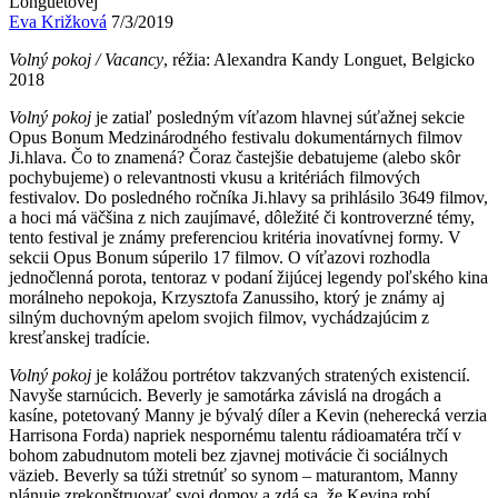
Longuetovej
Eva Križková
7/3/2019
Volný pokoj / Vacancy
, réžia: Alexandra Kandy Longuet, Belgicko
2018
Volný pokoj
je zatiaľ posledným víťazom hlavnej súťažnej sekcie
Opus Bonum Medzinárodného festivalu dokumentárnych filmov
Ji.hlava. Čo to znamená? Čoraz častejšie debatujeme (alebo skôr
pochybujeme) o relevantnosti vkusu a kritériách filmových
festivalov. Do posledného ročníka Ji.hlavy sa prihlásilo 3649 filmov,
a hoci má väčšina z nich zaujímavé, dôležité či kontroverzné témy,
tento festival je známy preferenciou kritéria inovatívnej formy. V
sekcii Opus Bonum súperilo 17 filmov. O víťazovi rozhodla
jednočlenná porota, tentoraz v podaní žijúcej legendy poľského kina
morálneho nepokoja, Krzysztofa Zanussiho, ktorý je známy aj
silným duchovným apelom svojich filmov, vychádzajúcim z
kresťanskej tradície.
Volný pokoj
je kolážou portrétov takzvaných stratených existencií.
Navyše starnúcich. Beverly je samotárka závislá na drogách a
kasíne, potetovaný Manny je bývalý díler a Kevin (neherecká verzia
Harrisona Forda) napriek nespornému talentu rádioamatéra trčí v
bohom zabudnutom moteli bez zjavnej motivácie či sociálnych
väzieb. Beverly sa túži stretnúť so synom – maturantom, Manny
plánuje zrekonštruovať svoj domov a zdá sa, že Kevina robí