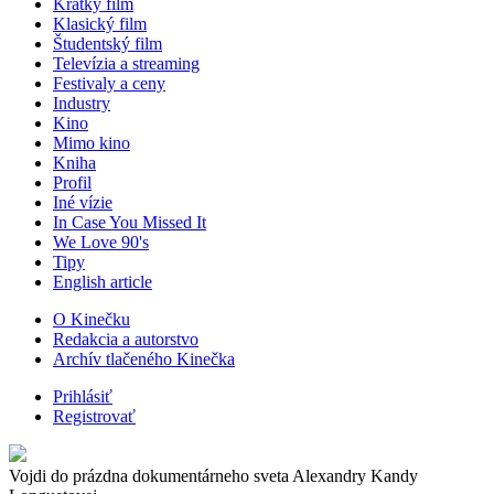
Krátky film
Klasický film
Študentský film
Televízia a streaming
Festivaly a ceny
Industry
Kino
Mimo kino
Kniha
Profil
Iné vízie
In Case You Missed It
We Love 90's
Tipy
English article
O Kinečku
Redakcia a autorstvo
Archív tlačeného Kinečka
Prihlásiť
Registrovať
Vojdi do prázdna dokumentárneho sveta Alexandry Kandy