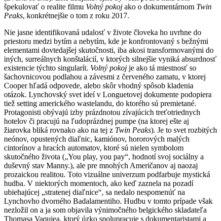
špekulovať o realite filmu
Volný pokoj
ako o dokumentárnom
Twin
Peaks
, konkrétnejšie o tom z roku 2017.
Nie jasne identifikovaná udalosť v živote človeka ho uvrhne do
priestoru medzi bytím a nebytím, kde je konfrontovaný s bežnými
elementami dovtedajšej skutočnosti, iba akosi transformovanými do
iných, surreálnych konštalácií, v ktorých silnejšie vyniká absurdnosť
existencie týchto singularít.
Volný pokoj
je ako tá miestnosť so
šachovnicovou podlahou a závesmi z červeného zamatu, v ktorej
Cooper hľadá odpovede, alebo skôr vhodný spôsob kladenia
otázok. Lynchovský svet ideí v Longuetovej dokumente podopiera
tiež setting amerického wastelandu, do ktorého sú premietané.
Protagonisti obývajú izby prázdnotou zívajúcich treťotriednych
hotelov či pracujú na ľudoprázdnej pumpe (na ktorej ešte aj
žiarovka bliká rovnako ako na tej z
Twin Peaks
). Je to svet rozbitých
neónov, opustených diaľnic, kamiónov, hororových malých
cintorínov a hracích automatov, ktoré sú nielen symbolom
skutočného života („You play, you pay“, hodnotí svoj sociálny a
duševný stav Manny.), ale pre mnohých Američanov aj naozaj
prozaickou realitou. Toto vizuálne univerzum podfarbuje mystická
hudba. V niektorých momentoch, ako keď zaznela na pozadí
ubiehajúcej „stratenej diaľnice“, sa nedalo nespomenúť na
Lynchovho dvorného Badalamentiho. Hudbu v tomto prípade však
nezložil on a ja som objavila výnimočného belgického skladateľa
Thomasa Vaquiea, ktorý úzko spolupracuje s dokumentaristami a