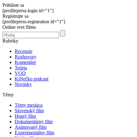
Prihláste sa
[profilepress-login id="1"]
Registrujte sa
[profilepress-registration id="1"]
Online svet filmu
Rubriky
Recenzie
Rozhovory
Komentáre
Teória
VOD
KiNečko podcast
Novinky
Témy
Témy mesiaca
Slovenský film
Hraný film
Dokumentárny film
Animovaný film
Experimentálny film