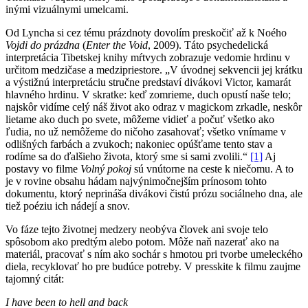
inými vizuálnymi umelcami.
Od Lyncha si cez tému prázdnoty dovolím preskočiť až k Noého
Vojdi do prázdna
(
Enter the Void
, 2009). Táto psychedelická
interpretácia Tibetskej knihy mŕtvych zobrazuje vedomie hrdinu v
určitom medzičase a medzipriestore. „V úvodnej sekvencii jej krátku
a výstižnú interpretáciu stručne predstaví divákovi Victor, kamarát
hlavného hrdinu. V skratke: keď zomrieme, duch opustí naše telo;
najskôr vidíme celý náš život ako odraz v magickom zrkadle, neskôr
lietame ako duch po svete, môžeme vidieť a počuť všetko ako
ľudia, no už nemôžeme do ničoho zasahovať; všetko vnímame v
odlišných farbách a zvukoch; nakoniec opúšťame tento stav a
rodíme sa do ďalšieho života, ktorý sme si sami zvolili.“
[1]
Aj
postavy vo filme
Volný pokoj
sú vnútorne na ceste k niečomu. A to
je v rovine obsahu hádam najvýnimočnejším prínosom tohto
dokumentu, ktorý neprináša divákovi čistú prózu sociálneho dna, ale
tiež poéziu ich nádejí a snov.
Vo fáze tejto životnej medzery neobýva človek ani svoje telo
spôsobom ako predtým alebo potom. Môže naň nazerať ako na
materiál, pracovať s ním ako sochár s hmotou pri tvorbe umeleckého
diela, recyklovať ho pre budúce potreby. V presskite k filmu zaujme
tajomný citát:
I have been to hell and back