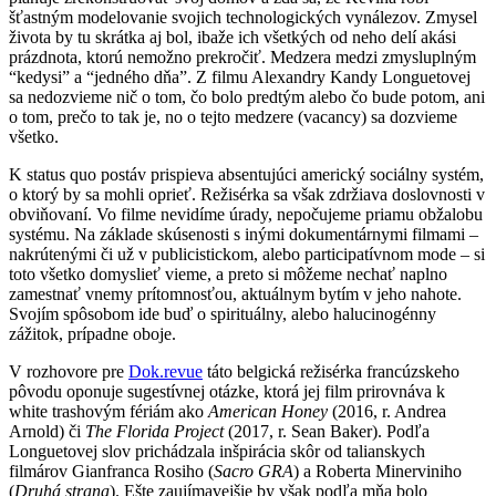
šťastným modelovanie svojich technologických vynálezov. Zmysel
života by tu skrátka aj bol, ibaže ich všetkých od neho delí akási
prázdnota, ktorú nemožno prekročiť. Medzera medzi zmysluplným
“kedysi” a “jedného dňa”. Z filmu Alexandry Kandy Longuetovej
sa nedozvieme nič o tom, čo bolo predtým alebo čo bude potom, ani
o tom, prečo to tak je, no o tejto medzere (vacancy) sa dozvieme
všetko.
K status quo postáv prispieva absentujúci americký sociálny systém,
o ktorý by sa mohli oprieť. Režisérka sa však zdržiava doslovnosti v
obviňovaní. Vo filme nevidíme úrady, nepočujeme priamu obžalobu
systému. Na základe skúsenosti s inými dokumentárnymi filmami –
nakrútenými či už v publicistickom, alebo participatívnom mode – si
toto všetko domyslieť vieme, a preto si môžeme nechať naplno
zamestnať vnemy prítomnosťou, aktuálnym bytím v jeho nahote.
Svojím spôsobom ide buď o spirituálny, alebo halucinogénny
zážitok, prípadne oboje.
V rozhovore pre
Dok.revue
táto belgická režisérka francúzskeho
pôvodu oponuje sugestívnej otázke, ktorá jej film prirovnáva k
white trashovým fériám ako
American Honey
(2016, r. Andrea
Arnold) či
The Florida Project
(2017, r. Sean Baker). Podľa
Longuetovej slov prichádzala inšpirácia skôr od talianskych
filmárov Gianfranca Rosiho (
Sacro GRA
) a Roberta Minerviniho
(
Druhá strana
). Ešte zaujímavejšie by však podľa mňa bolo