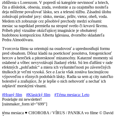
zblíženia s Lorenzom. V popredí sú kategórie nevinnosť a hriech,
čin a dôsledok, obsesia, zrada, svedomie a za ozajstného nositeľa
deja môžeme považovať lásku, sex a telesnú túžbu. Zásadnú úlohu
zohrávajú prírodné javy: slnko, mesiac, príliv, vietor, oheň, voda.
Medem ich zobrazuje cez pôsobivé prechody medzi scénami:
mesiac sa napríklad premieňa na stropné svetlo či krvavú škvrnu.
Príbeh plný vizuálne okúzľujúcej imaginácie je obohatený
hudobnou kompozíciou Alberta Iglesiasa, dvorného skladateľa
Pedra Almodóvara.
Tvorcovia filmu sa orientujú na osudovosť a uprednostňujú formu
pred obsahom. Dôraz kladú na poetickosť posolstva, fotogenickosť
hercov a herečiek a pitoresknosť mizanscény. Katarzné momenty sú
oslabené a vôbec nevyvolávajú žiadaný efekt. Sú len ďalšími v rade
efektných „pohľadníc“ a miera ich vyšumiteľnosti po záverečných
titulkoch je veľmi vysoká.
Sex a Lucia
však zostáva fascinujúcou
výpoveďou o rôznych podobách lásky. Radia sa sem aj city natoľko
bolestivé a zraňujúce, že je lepšie o nich nehovoriť a nechať ich
odplaviť morskými vlnami.
#Hraný film
#Klasický film
#Téma mesiaca: Leto
Posielajte mi newsletter!
[rainmaker_form id="699"]
téma mesiaca
♥
CHOROBA / VÍRUS / PANIKA vo filme © David