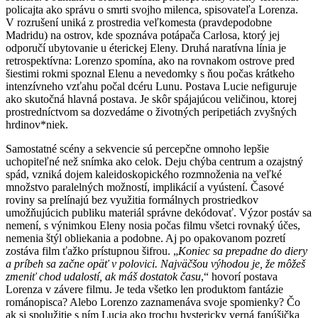
policajta ako správu o smrti svojho milenca, spisovateľa Lorenza.
V rozrušení uniká z prostredia veľkomesta (pravdepodobne
Madridu) na ostrov, kde spoznáva potápača Carlosa, ktorý jej
odporučí ubytovanie u éterickej Eleny. Druhá naratívna línia je
retrospektívna: Lorenzo spomína, ako na rovnakom ostrove pred
šiestimi rokmi spoznal Elenu a nevedomky s ňou počas krátkeho
intenzívneho vzťahu počal dcéru Lunu. Postava Lucie nefiguruje
ako skutočná hlavná postava. Je skôr spájajúcou veličinou, ktorej
prostredníctvom sa dozvedáme o životných peripetiách zvyšných
hrdinov*niek.
Samostatné scény a sekvencie sú percepčne omnoho lepšie
uchopiteľné než snímka ako celok. Deju chýba centrum a ozajstný
spád, vzniká dojem kaleidoskopického rozmnoženia na veľké
množstvo paralelných možností, implikácií a vyústení. Časové
roviny sa prelínajú bez využitia formálnych prostriedkov
umožňujúcich publiku materiál správne dekódovať. Výzor postáv sa
nemení, s výnimkou Eleny nosia počas filmu všetci rovnaký účes,
nemenia štýl obliekania a podobne. Aj po opakovanom pozretí
zostáva film ťažko prístupnou šifrou. „
Koniec sa prepadne do diery
a príbeh sa začne opäť v polovici. Najväčšou výhodou je, že môžeš
zmeniť chod udalostí, ak máš dostatok času
,“ hovorí postava
Lorenza v závere filmu. Je teda všetko len produktom fantázie
románopisca? Alebo Lorenzo zaznamenáva svoje spomienky? Čo
ak si spolužitie s ním Lucia ako trochu hystericky verná fanúšička