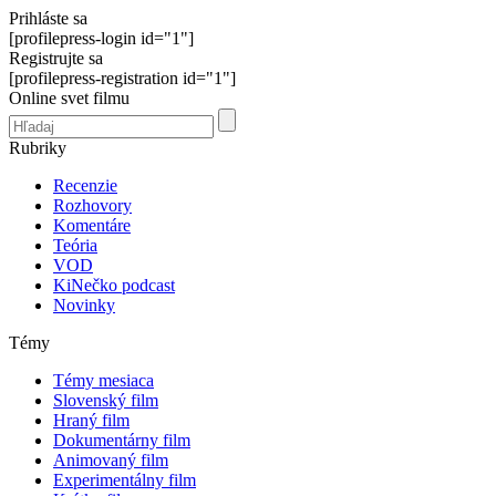
Prihláste sa
[profilepress-login id="1"]
Registrujte sa
[profilepress-registration id="1"]
Online svet filmu
Rubriky
Recenzie
Rozhovory
Komentáre
Teória
VOD
KiNečko podcast
Novinky
Témy
Témy mesiaca
Slovenský film
Hraný film
Dokumentárny film
Animovaný film
Experimentálny film