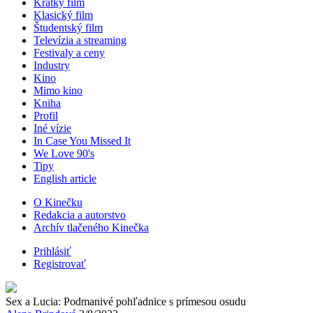
Krátky film
Klasický film
Študentský film
Televízia a streaming
Festivaly a ceny
Industry
Kino
Mimo kino
Kniha
Profil
Iné vízie
In Case You Missed It
We Love 90's
Tipy
English article
O Kinečku
Redakcia a autorstvo
Archív tlačeného Kinečka
Prihlásiť
Registrovať
Sex a Lucia: Podmanivé pohľadnice s prímesou osudu