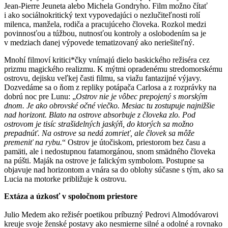
Jean-Pierre Jeuneta alebo Michela Gondryho. Film možno čítať
i ako sociálnokritický text vypovedajúci o nezlučiteľnosti rolí
milenca, manžela, rodiča a pracujúceho človeka. Rozkol medzi
povinnosťou a túžbou, nutnosťou kontroly a oslobodením sa je
v medziach danej výpovede tematizovaný ako neriešiteľný.
Mnohí filmoví kritici*čky vnímajú dielo baskického režiséra cez
prizmu magického realizmu. K mýtmi opradenému stredomorskému
ostrovu, dejisku veľkej časti filmu, sa viažu fantazijné výjavy.
Dozvedáme sa o ňom z repliky potápača Carlosa a z rozprávky na
dobrú noc pre Lunu: „
Ostrov nie je vôbec prepojený s morským
dnom. Je ako obrovské očné viečko. Mesiac tu zostupuje najnižšie
nad horizont. Blato na ostrove absorbuje z človeka zlo. Pod
ostrovom je tisíc strašidelných jaskýň, do ktorých sa možno
prepadnúť. Na ostrove sa nedá zomrieť, ale človek sa môže
premeniť na rybu.
“ Ostrov je útočiskom, priestorom bez času a
pamäti, ale i nedostupnou fatamorgánou, snom smädného človeka
na púšti. Maják na ostrove je falickým symbolom. Postupne sa
objavuje nad horizontom a vnára sa do oblohy súčasne s tým, ako sa
Lucia na motorke približuje k ostrovu.
Extáza a úzkosť v spoločnom priestore
Julio Medem ako režisér poetikou príbuzný Pedrovi Almodóvarovi
kreuje svoje ženské postavy ako nesmierne silné a odolné a rovnako