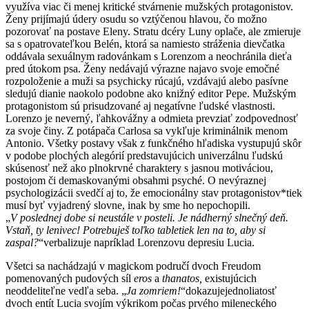
využíva viac či menej kritické stvárnenie mužských protagonistov.
Ženy prijímajú údery osudu so vztýčenou hlavou, čo možno
pozorovať na postave Eleny. Stratu dcéry Luny oplače, ale zmieruje
sa s opatrovateľkou Belén, ktorá sa namiesto stráženia dievčatka
oddávala sexuálnym radovánkam s Lorenzom a neochránila dieťa
pred útokom psa. Ženy nedávajú výrazne najavo svoje emočné
rozpoloženie a muži sa psychicky rúcajú, vzdávajú alebo pasívne
sledujú dianie naokolo podobne ako knižný editor Pepe. Mužským
protagonistom sú prisudzované aj negatívne ľudské vlastnosti.
Lorenzo je neverný, ľahkovážny a odmieta prevziať zodpovednosť
za svoje činy. Z potápača Carlosa sa vykľuje kriminálnik menom
Antonio. Všetky postavy však z funkčného hľadiska vystupujú skôr
v podobe plochých alegórií predstavujúcich univerzálnu ľudskú
skúsenosť než ako plnokrvné charaktery s jasnou motiváciou,
postojom či demaskovanými obsahmi psyché. O nevýraznej
psychologizácii svedčí aj to, že emocionálny stav protagonistov*tiek
musí byť vyjadrený slovne, inak by sme ho nepochopili.
„
V poslednej dobe si neustále v posteli. Je nádherný slnečný deň.
Vstaň, ty lenivec! Potrebuješ toľko tabletiek len na to, aby si
zaspal?
“verbalizuje napríklad Lorenzovu depresiu Lucia.
Všetci sa nachádzajú v magickom područí dvoch Freudom
pomenovaných pudových síl
eros
a
thanatos,
existujúcich
neoddeliteľne vedľa seba. „
Ja zomriem!
“dokazujejednoliatosť
dvoch entít Lucia svojím výkrikom počas prvého mileneckého