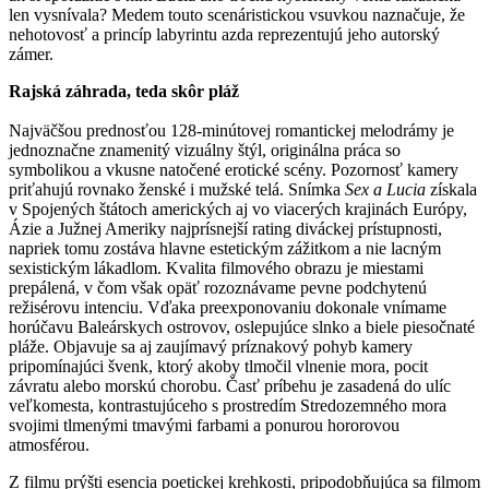
len vysnívala? Medem touto scenáristickou vsuvkou naznačuje, že
nehotovosť a princíp labyrintu azda reprezentujú jeho autorský
zámer.
Rajská záhrada, teda skôr pláž
Najväčšou prednosťou 128-minútovej romantickej melodrámy je
jednoznačne znamenitý vizuálny štýl, originálna práca so
symbolikou a vkusne natočené erotické scény. Pozornosť kamery
priťahujú rovnako ženské i mužské telá. Snímka
Sex a Lucia
získala
v Spojených štátoch amerických aj vo viacerých krajinách Európy,
Ázie a Južnej Ameriky najprísnejší rating diváckej prístupnosti,
napriek tomu zostáva hlavne estetickým zážitkom a nie lacným
sexistickým lákadlom. Kvalita filmového obrazu je miestami
prepálená, v čom však opäť rozoznávame pevne podchytenú
režisérovu intenciu. Vďaka preexponovaniu dokonale vnímame
horúčavu Baleárskych ostrovov, oslepujúce slnko a biele piesočnaté
pláže. Objavuje sa aj zaujímavý príznakový pohyb kamery
pripomínajúci švenk, ktorý akoby tlmočil vlnenie mora, pocit
závratu alebo morskú chorobu. Časť príbehu je zasadená do ulíc
veľkomesta, kontrastujúceho s prostredím Stredozemného mora
svojimi tlmenými tmavými farbami a ponurou hororovou
atmosférou.
Z filmu prýšti esencia poetickej krehkosti, pripodobňujúca sa filmom