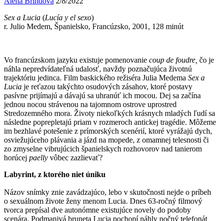
Alena Brindová
2/8/2022
Sex a Lucia
(
Lucía y el sexo
)
r. Julio Medem, Španielsko, Francúzsko, 2001, 128 minút
Vo francúzskom jazyku existuje pomenovanie
coup de foudre,
čo je
náhla nepredvídateľná udalosť, navždy poznačujúca životnú
trajektóriu jedinca. Film baskického režiséra Julia Medema
Sex a
Lucia
je reťazou takýchto osudových zásahov, ktoré postavy
pasívne prijímajú a dávajú sa uhranúť ich mocou. Dej sa začína
jednou nocou strávenou na tajomnom ostrove uprostred
Stredozemného mora. Životy niekoľkých krásnych mladých ľudí sa
následne poprepletajú priam v rozmeroch antickej tragédie. Môžeme
im bezhlavé potešenie z prímorských scenérií, ktoré vyrážajú dych,
osviežujúceho plávania a jázd na mopede, z omamnej telesnosti či
zo zmyselne vibrujúcich španielskych rozhovorov nad tanierom
horúcej
paelly
vôbec zazlievať?
Labyrint, z ktorého niet úniku
Názov snímky znie zavádzajúco, lebo v skutočnosti nejde o príbeh
o sexuálnom živote ženy menom Lucia. Dnes 63-ročný filmový
tvorca prepísal dve autonómne existujúce novely do podoby
scenára. Podmanivá bruneta Lucia pochopí náhly nočný telefonát