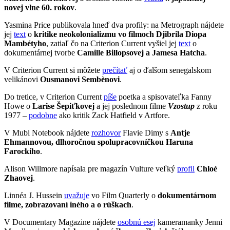
novej vlne 60. rokov
.
Yasmina Price publikovala hneď dva profily: na Metrograph nájdete
jej
text
o
kritike neokolonializmu vo filmoch Djibrila Diopa
Mambétyho
, zatiaľ čo na Criterion Current vyšiel jej
text
o
dokumentárnej tvorbe
Camille Billopsovej a Jamesa Hatcha
.
V Criterion Current si môžete
prečítať
aj o ďalšom senegalskom
velikánovi
Ousmanovi Sembènovi
.
Do tretice, v Criterion Current
píše
poetka a spisovateľka Fanny
Howe o
Larise Šepiťkovej
a jej poslednom filme
Vzostup
z roku
1977 –
podobne
ako kritik Zack Hatfield v Artfore.
V Mubi Notebook nájdete
rozhovor
Flavie Dimy s
Antje
Ehmannovou, dlhoročnou spolupracovníčkou Haruna
Farockiho
.
Alison Willmore napísala pre magazín Vulture veľký
profil
Chloé
Zhaovej
.
Linnéa J. Hussein
uvažuje
vo Film Quarterly o
dokumentárnom
filme, zobrazovaní iného a o rúškach
.
V Documentary Magazine nájdete
osobnú esej
kameramanky Jenni