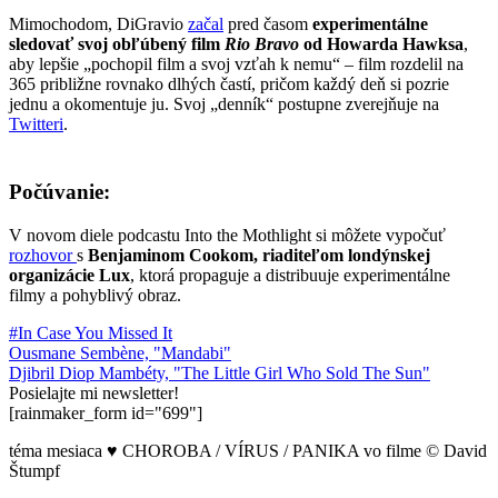
Mimochodom, DiGravio
začal
pred časom
experimentálne
sledovať svoj obľúbený film
Rio Bravo
od Howarda Hawksa
,
aby lepšie „pochopil film a svoj vzťah k nemu“ – film rozdelil na
365 približne rovnako dlhých častí, pričom každý deň si pozrie
jednu a okomentuje ju. Svoj „denník“ postupne zverejňuje na
Twitteri
.
Počúvanie:
V novom diele podcastu Into the Mothlight si môžete vypočuť
rozhovor
s
Benjaminom Cookom, riaditeľom londýnskej
organizácie Lux
, ktorá propaguje a distribuuje experimentálne
filmy a pohyblivý obraz.
#In Case You Missed It
Ousmane Sembène, "Mandabi"
Djibril Diop Mambéty, "The Little Girl Who Sold The Sun"
Posielajte mi newsletter!
[rainmaker_form id="699"]
téma mesiaca
♥
CHOROBA / VÍRUS / PANIKA vo filme © David
Štumpf