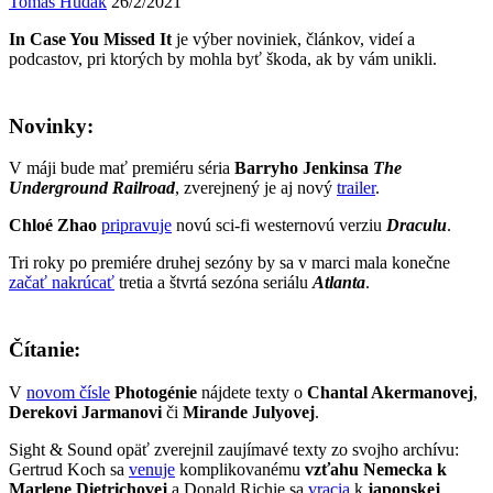
Tomáš Hudák
26/2/2021
In Case You Missed It
je výber noviniek, článkov, videí a
podcastov, pri ktorých by mohla byť škoda, ak by vám unikli.
Novinky:
V máji bude mať premiéru séria
Barryho Jenkinsa
The
Underground Railroad
, zverejnený je aj nový
trailer
.
Chloé Zhao
pripravuje
novú sci-fi westernovú verziu
Draculu
.
Tri roky po premiére druhej sezóny by sa v marci mala konečne
začať nakrúcať
tretia a štvrtá sezóna seriálu
Atlanta
.
Čítanie:
V
novom čísle
Photogénie
nájdete texty o
Chantal Akermanovej
,
Derekovi Jarmanovi
či
Mirande Julyovej
.
Sight & Sound opäť zverejnil zaujímavé texty zo svojho archívu:
Gertrud Koch sa
venuje
komplikovanému
vzťahu Nemecka k
Marlene Dietrichovej
a Donald Richie sa
vracia
k
japonskej