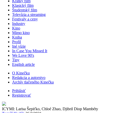
Krátky film
Klasický film
Študentský film
Televízia a streaming
Festivaly a ceny
Industry
Kino
Mimo kino
Kniha
Profil
Iné vízie
In Case You Missed It
We Love 90's
Tipy
English article
O Kinečku
Redakcia a autorstvo
Archív tlačeného Kinečka
Prihlásiť
Registrovať
ICYMI: Larisa Šepiťko, Chloé Zhao, Djibril Diop Mambéty