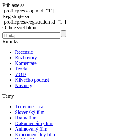
Prihláste sa
[profilepress-login id="1"]
Registrujte sa
[profilepress-registration id="1"]
Online svet filmu
Rubriky
Recenzie
Rozhovory
Komentáre
Teória
VOD
KiNečko podcast
Novinky
Témy
Témy mesiaca
Slovenský film
Hraný film
Dokumentárny film
Animovaný film
Experimentálny film