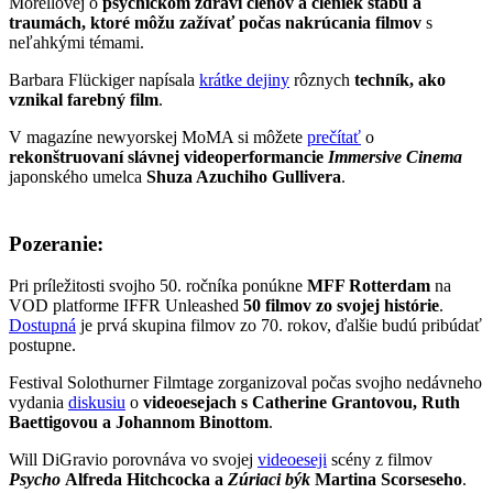
Morellovej o
psychickom zdraví členov a členiek štábu a
traumách, ktoré môžu zažívať počas nakrúcania filmov
s
neľahkými témami.
Barbara Flückiger napísala
krátke dejiny
rôznych
techník, ako
vznikal farebný film
.
V magazíne newyorskej MoMA si môžete
prečítať
o
rekonštruovaní slávnej videoperformancie
Immersive Cinema
japonského umelca
Shuza Azuchiho Gullivera
.
Pozeranie:
Pri príležitosti svojho 50. ročníka ponúkne
MFF Rotterdam
na
VOD platforme IFFR Unleashed
50 filmov zo svojej histórie
.
Dostupná
je prvá skupina filmov zo 70. rokov, ďalšie budú pribúdať
postupne.
Festival Solothurner Filmtage zorganizoval počas svojho nedávneho
vydania
diskusiu
o
videoesejach s Catherine Grantovou, Ruth
Baettigovou a Johannom Binottom
.
Will DiGravio porovnáva vo svojej
videoeseji
scény z filmov
Psycho
Alfreda Hitchcocka a
Zúriaci býk
Martina Scorseseho
.