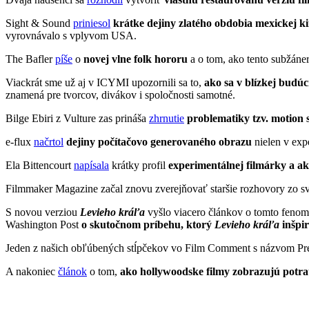
Sight & Sound
priniesol
krátke dejiny zlatého obdobia mexickej ki
vyrovnávalo s vplyvom USA.
The Bafler
píše
o
novej vlne folk hororu
a o tom, ako tento subžáne
Viackrát sme už aj v ICYMI upozornili sa to,
ako sa v blízkej budúc
znamená pre tvorcov, divákov i spoločnosti samotné.
Bilge Ebiri z Vulture zas prináša
zhrnutie
problematiky tzv. motion
e-flux
načrtol
dejiny počítačovo generovaného obrazu
nielen v exp
Ela Bittencourt
napísala
krátky profil
experimentálnej filmárky a ak
Filmmaker Magazine začal znovu zverejňovať staršie rozhovory zo svo
S novou verziou
Levieho kráľa
vyšlo viacero článkov o tomto fen
Washington Post
o skutočnom príbehu, ktorý
Levieho kráľa
inšpir
Jeden z našich obľúbených stĺpčekov vo Film Comment s názvom Pr
A nakoniec
článok
o tom,
ako hollywoodske filmy zobrazujú potra