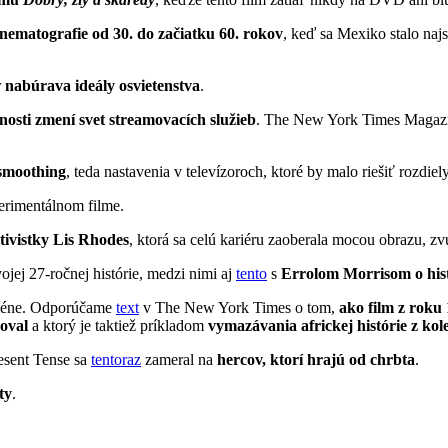
nematografie od 30. do začiatku 60. rokov
, keď sa Mexiko stalo naj
r
nabúrava ideály osvietenstva
.
nosti zmení svet streamovacích služieb
. The New York Times Magazi
 smoothing
, teda nastavenia v televízoroch, ktoré by malo riešiť rozdi
erimentálnom filme.
tivistky Lis Rhodes
, ktorá sa celú kariéru zaoberala mocou obrazu, zv
jej 27-ročnej histórie, medzi nimi aj
tento
s
Errolom Morrisom o hist
oméne. Odporúčame
text
v The New York Times o tom,
ako film z roku 
oval
a ktorý je taktiež príkladom
vymazávania africkej histórie z kol
esent Tense sa
tentoraz
zameral na
hercov, ktorí hrajú od chrbta
.
ty
.