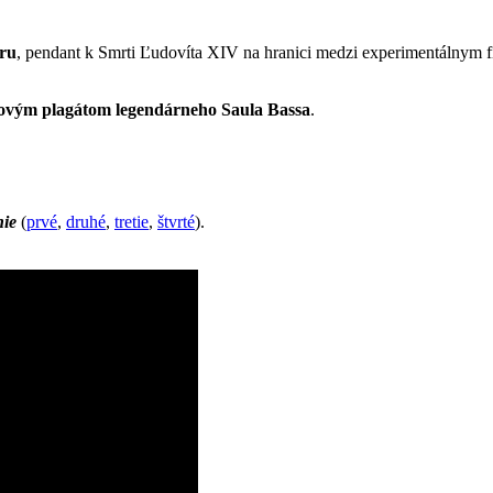
rru
, pendant k Smrti Ľudovíta XIV na hranici medzi experimentálnym 
movým plagátom legendárneho Saula Bassa
.
nie
(
prvé
,
druhé
,
tretie
,
štvrté
).