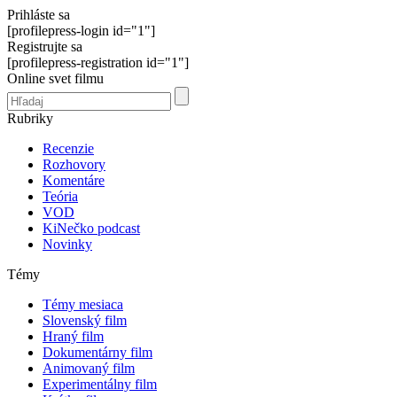
Prihláste sa
[profilepress-login id="1"]
Registrujte sa
[profilepress-registration id="1"]
Online svet filmu
Rubriky
Recenzie
Rozhovory
Komentáre
Teória
VOD
KiNečko podcast
Novinky
Témy
Témy mesiaca
Slovenský film
Hraný film
Dokumentárny film
Animovaný film
Experimentálny film