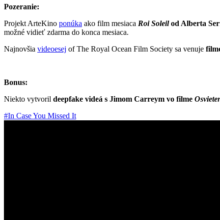
Pozeranie:
Projekt ArteKino
ponúka
ako film mesiaca
Roi Soleil
od Alberta Se
možné vidieť zdarma do konca mesiaca.
Najnovšia
videoesej
of The Royal Ocean Film Society sa venuje
fil
Bonus:
Niekto vytvoril
deepfake videá s Jimom Carreym vo filme
Osviete
#In Case You Missed It