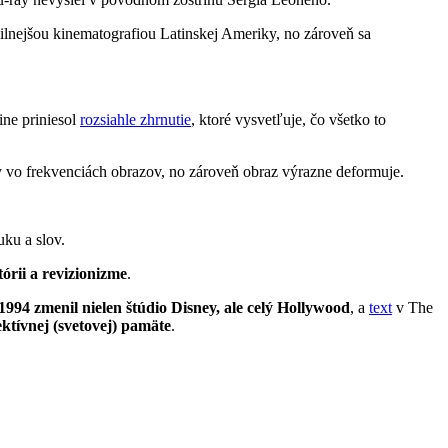
silnejšou kinematografiou Latinskej Ameriky, no zároveň sa
ne priniesol
rozsiahle zhrnutie
, ktoré vysvetľuje, čo všetko to
ely vo frekvenciách obrazov, no zároveň obraz výrazne deformuje.
uku a slov.
órii a revizionizme
.
1994 zmenil nielen štúdio Disney, ale celý Hollywood
, a
text
v The
ektívnej (svetovej) pamäte
.