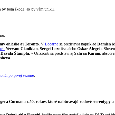
h by bola škoda, ak by vám unikli.
mu.
lmy ohlásilo aj Toronto
. V
Locarne
sa predstavia napríklad
Damien M
ach
Yervant Gianikian
,
Sergei Loznitsa
alebo
Oskar Alegria
. Slove
a Davida Štumpfa
, v Orizzonti sa predstaví aj
Sahraa Karimi
, absol
sheva
.
končí po prvej sezóne
.
gera Cormana z 50. rokov, ktoré nabúravajú rodové stereotypy a
ilmu
Dobrý, zlý a škaredý
, keďže tento film zatiaľ nikdy na DVD ani b