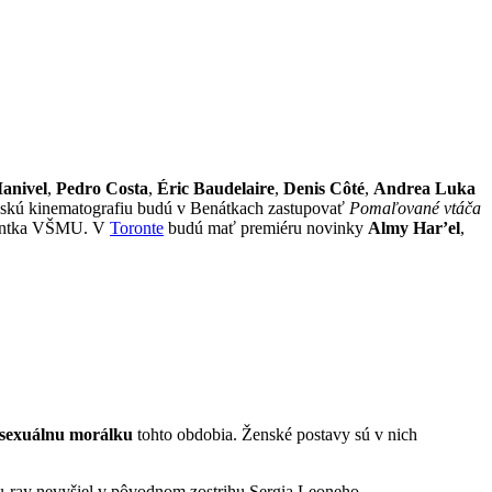
anivel
,
Pedro Costa
,
Éric Baudelaire
,
Denis Côté
,
Andrea Luka
nskú kinematografiu budú v Benátkach zastupovať
Pomaľované vtáča
ventka VŠMU. V
Toronte
budú mať premiéru novinky
Almy Har’el
,
 sexuálnu morálku
tohto obdobia. Ženské postavy sú v nich
lu-ray nevyšiel v pôvodnom zostrihu Sergia Leoneho.