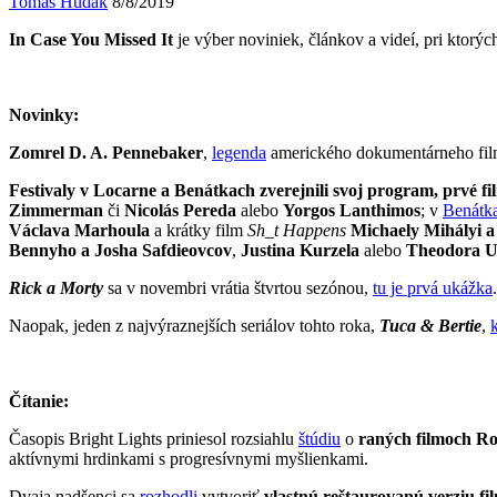
Tomáš Hudák
8/8/2019
In Case You Missed It
je výber noviniek, článkov a videí, pri ktorýc
Novinky:
Zomrel D. A. Pennebaker
,
legenda
amerického dokumentárneho fil
Festivaly v Locarne a Benátkach zverejnili svoj program, prvé fi
Zimmerman
či
Nicolás Pereda
alebo
Yorgos Lanthimos
; v
Benátk
Václava Marhoula
a krátky film
Sh_t Happens
Michaely Mihályi 
Bennyho a Josha Safdieovcov
,
Justina Kurzela
alebo
Theodora U
Rick a Morty
sa v novembri vrátia štvrtou sezónou,
tu je prvá ukážka
.
Naopak, jeden z najvýraznejších seriálov tohto roka,
Tuca & Bertie
,
Čítanie:
Časopis Bright Lights priniesol rozsiahlu
štúdiu
o
raných filmoch Ro
aktívnymi hrdinkami s progresívnymi myšlienkami.
Dvaja nadšenci sa
rozhodli
vytvoriť
vlastnú reštaurovanú verziu f