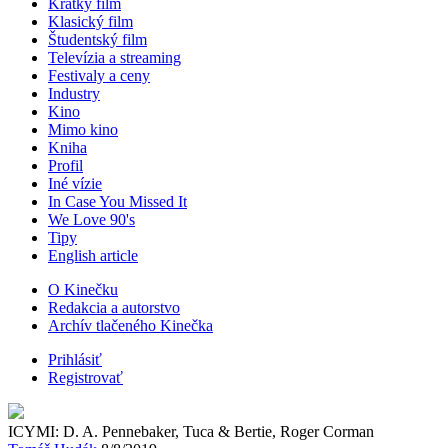
Krátky film
Klasický film
Študentský film
Televízia a streaming
Festivaly a ceny
Industry
Kino
Mimo kino
Kniha
Profil
Iné vízie
In Case You Missed It
We Love 90's
Tipy
English article
O Kinečku
Redakcia a autorstvo
Archív tlačeného Kinečka
Prihlásiť
Registrovať
ICYMI: D. A. Pennebaker, Tuca & Bertie, Roger Corman