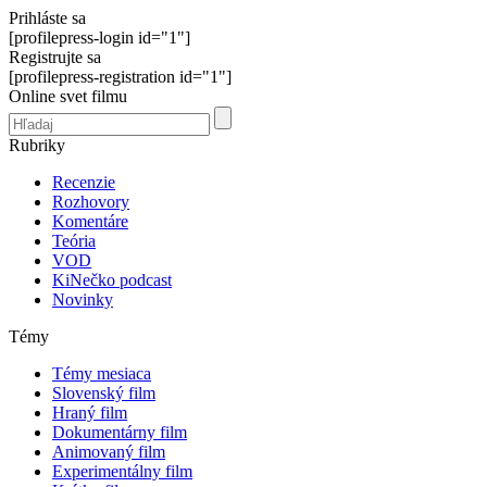
Prihláste sa
[profilepress-login id="1"]
Registrujte sa
[profilepress-registration id="1"]
Online svet filmu
Rubriky
Recenzie
Rozhovory
Komentáre
Teória
VOD
KiNečko podcast
Novinky
Témy
Témy mesiaca
Slovenský film
Hraný film
Dokumentárny film
Animovaný film
Experimentálny film