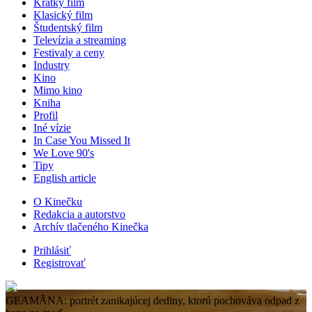
Krátky film
Klasický film
Študentský film
Televízia a streaming
Festivaly a ceny
Industry
Kino
Mimo kino
Kniha
Profil
Iné vízie
In Case You Missed It
We Love 90's
Tipy
English article
O Kinečku
Redakcia a autorstvo
Archív tlačeného Kinečka
Prihlásiť
Registrovať
GEAMĂNA: portrét zanikajúcej dediny, ktorú pochováva odpad z