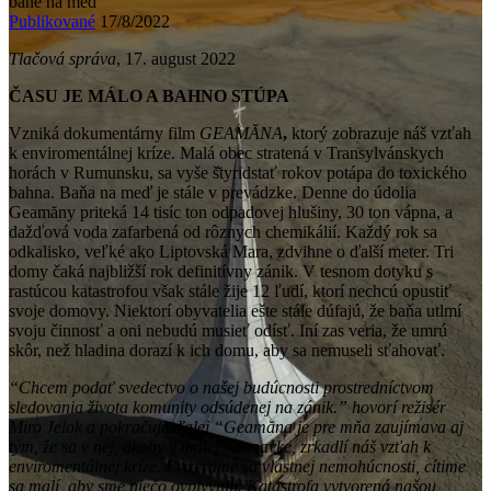
bane na meď
Publikované
17/8/2022
Tlačová správa
, 17. august 2022
ČASU JE MÁLO A BAHNO STÚPA
Vzniká dokumentárny film
GEAMĂNA
,
ktorý zobrazuje náš vzťah
k enviromentálnej kríze. Malá obec stratená v Transylvánskych
horách v Rumunsku, sa vyše š̌tyridstať rokov potápa do toxického
bahna. Baňa na meď je stále v prevádzke. Denne do údolia
Geamăny priteká 14 tisíc ton odpadovej hlušiny, 30 ton vápna, a
dažďová voda zafarbená od rôznych chemikálií. Každý rok sa
odkalisko, veľké ako Liptovská Mara, zdvihne o ďalší meter. Tri
domy čaká najbližší rok definitívny zánik. V tesnom dotyku s
rastúcou katastrofou však stále žije 12 ľudí, ktorí nechcú opustiť
svoje domovy. Niektorí obyvatelia ešte stále dúfajú, že baňa utlmí
svoju činnosť a oni nebudú musieť odísť. Iní zas veria, že umrú
skôr, než hladina dorazí k ich domu, aby sa nemuseli sťahovať.
“
Chcem
podat
̌
svedectvo o nas
ej budu
cnosti prostredni
ctvom
sledovania z
ivota komunity odsu
denej na za
nik.”
hovor
í
re
ž
is
é
r
Miro Jelok a pokračuje ďalej “Geama
na je pre mn
a zauji
mava aj
ty
m, z
e sa v nej, akoby v malej su
kmavke, zrkadlí
náš
vzt
ah k
enviromenta
lnej kri
ze. Prizera
me sa vlastnej nemohu
cnosti, ci
time
sa mali
, aby sme nie
č
o ovplyvnili. Katastrofa vytvorená
nas
ou