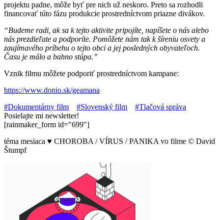
projektu padne, môže byť pre nich už neskoro. Preto sa rozhodli
financovať túto fázu produkcie prostredníctvom priazne divákov.
“Budeme radi, ak sa k tejto aktivite pripojíte, napíšete o nás alebo
nás prezdieľate a podporíte. Pomôžete nám tak k šíreniu osvety a
zaujímavého príbehu o tejto obci a jej posledných obyvateľoch.
Času je málo a bahno stúpa.”
Vznik filmu môžete podporiť prostredníctvom kampane:
https://www.donio.sk/geamana
#Dokumentárny film
#Slovenský film
#Tlačová správa
Posielajte mi newsletter!
[rainmaker_form id="699"]
téma mesiaca
♥
CHOROBA / VÍRUS / PANIKA vo filme © David
Štumpf