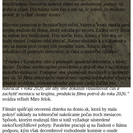
bezohľadnou c
innost
ou nabera
́
rokmi na mohutnosti, pomaly sa
dvíha a stu
pa. Docha
dza na
m c
as a
zdá sa, že jedin
é
,
č
o m
ôž
eme
urobi
ť
, je vyc
kat
vlastny
́
koniec.
“
Hlavnou postavou je štyridsaťštyri ročná Valerica, ktorá utiekla pred
svojím mužom do domu, ktorý zdedila po otcovi
.
Začína nový život
na mieste bez budúcnosti. Dve staršie ženy, Anuca a Varvara, sa
budú musieť čoskoro odsťahovať. Bahno dosiahlo k ich domom a
ony sa musia proti svojej vôli presídliť inam. Anucu, ktorej
odkalisko už podmylo drevenicu, to čaká o niekoľko týždňov.
“
Priamo
v Geam
ă
ne sme si prenajali opusten
ú
drevenicu, v ktorej
ž
ijeme. Dedinu nav
š
tevujeme pravidelne a str
á
vili sme v nej dokopy
nieko
ľ
ko mesiacov. Postupne sme spozn
á
vali miestnych a spriatelili
sme sa.
Vo filme
observa
č
ne nakr
ú
came najm
ä
ka
ž
dodenn
é
v
ý
javy a
situ
á
cie zo
ž
ivota, zaznamen
á
vame plynutie
č
asu. Začali sme
nakrúcať v roku 2020, ale a
by sme dok
á
zali vizualizova
ť č
as a
zachyti
ť
meniacu sa krajinu, produkcia filmu potrv
á
do roku 2026.”
uvádza režisér Miro Jelok.
Filmári spúšťajú otvorenú zbierku na donio.sk, ktorá by mala
pokryť náklady na tohtoročné nakrúcanie počas troch mesiacov.
Spôsob, ktorým realizujú film si totiž vyžaduje sústredené
niekoľkotýždňové pobyty. Paralelne pracujú aj na žiadosti o štátnu
podporu, kým však decembrové rozhodnutie komisie o osude