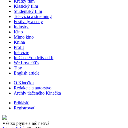
Krátky film
Klasický film
Študentský film
Televízia a streaming
Festivaly a ceny
Industry
Kino
Mimo kino
Kniha
Profil
Iné vízie
In Case You Missed It
We Love 90's
Tipy
English article
O Kinečku
Redakcia a autorstvo
Archív tlačeného Kinečka
Prihlásiť
Registrovať
Všetko plynie a nič netrvá