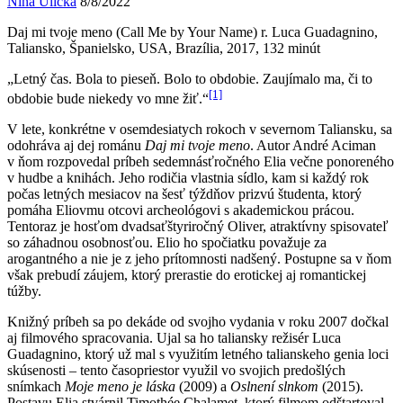
Nina Ulická
8/8/2022
Daj mi tvoje meno (Call Me by Your Name) r. Luca Guadagnino,
Taliansko, Španielsko, USA, Brazília, 2017, 132 minút
„Letný čas. Bola to pieseň. Bolo to obdobie. Zaujímalo ma, či to
[1]
obdobie bude niekedy vo mne žiť.“
V lete, konkrétne v osemdesiatych rokoch v severnom Taliansku, sa
odohráva aj dej románu
Daj mi tvoje meno
. Autor André Aciman
v ňom rozpovedal príbeh sedemnásťročného Elia večne ponoreného
v hudbe a knihách. Jeho rodičia vlastnia sídlo, kam si každý rok
počas letných mesiacov na šesť týždňov prizvú študenta, ktorý
pomáha Eliovmu otcovi archeológovi s akademickou prácou.
Tentoraz je hosťom dvadsaťštyriročný Oliver, atraktívny spisovateľ
so záhadnou osobnosťou. Elio ho spočiatku považuje za
arogantného a nie je z jeho prítomnosti nadšený. Postupne sa v ňom
však prebudí záujem, ktorý prerastie do erotickej aj romantickej
túžby.
Knižný príbeh sa po dekáde od svojho vydania v roku 2007 dočkal
aj filmového spracovania. Ujal sa ho taliansky režisér Luca
Guadagnino, ktorý už mal s využitím letného talianskeho genia loci
skúsenosti – tento časopriestor využil vo svojich predošlých
snímkach
Moje meno je láska
(2009) a
Oslnení slnkom
(2015).
Postavu Elia stvárnil Timothée Chalamet, ktorý filmom odštartoval