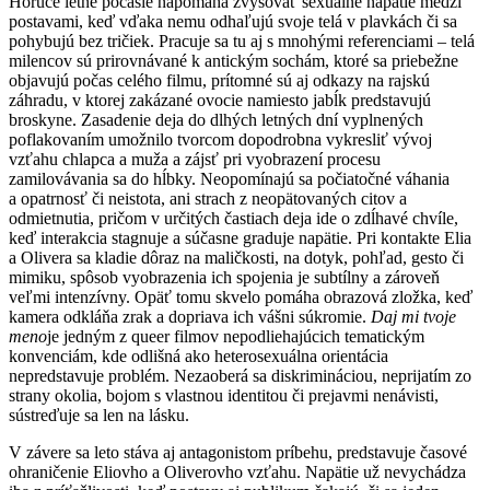
Horúce letné počasie napomáha zvyšovať sexuálne napätie medzi
postavami, keď vďaka nemu odhaľujú svoje telá v plavkách či sa
pohybujú bez tričiek. Pracuje sa tu aj s mnohými referenciami – telá
milencov sú prirovnávané k antickým sochám, ktoré sa priebežne
objavujú počas celého filmu, prítomné sú aj odkazy na rajskú
záhradu, v ktorej zakázané ovocie namiesto jabĺk predstavujú
broskyne. Zasadenie deja do dlhých letných dní vyplnených
poflakovaním umožnilo tvorcom dopodrobna vykresliť vývoj
vzťahu chlapca a muža a zájsť pri vyobrazení procesu
zamilovávania sa do hĺbky. Neopomínajú sa počiatočné váhania
a opatrnosť či neistota, ani strach z neopätovaných citov a
odmietnutia, pričom v určitých častiach deja ide o zdĺhavé chvíle,
keď interakcia stagnuje a súčasne graduje napätie. Pri kontakte Elia
a Olivera sa kladie dôraz na maličkosti, na dotyk, pohľad, gesto či
mimiku, spôsob vyobrazenia ich spojenia je subtílny a zároveň
veľmi intenzívny. Opäť tomu skvelo pomáha obrazová zložka, keď
kamera odkláňa zrak a dopriava ich vášni súkromie.
Daj mi tvoje
meno
je jedným z queer filmov nepodliehajúcich tematickým
konvenciám, kde odlišná ako heterosexuálna orientácia
nepredstavuje problém. Nezaoberá sa diskrimináciou, neprijatím zo
strany okolia, bojom s vlastnou identitou či prejavmi nenávisti,
sústreďuje sa len na lásku.
V závere sa leto stáva aj antagonistom príbehu, predstavuje časové
ohraničenie Eliovho a Oliverovho vzťahu. Napätie už nevychádza