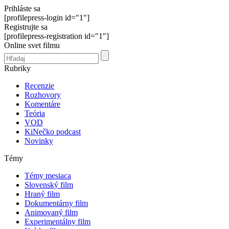
Prihláste sa
[profilepress-login id="1"]
Registrujte sa
[profilepress-registration id="1"]
Online svet filmu
Rubriky
Recenzie
Rozhovory
Komentáre
Teória
VOD
KiNečko podcast
Novinky
Témy
Témy mesiaca
Slovenský film
Hraný film
Dokumentárny film
Animovaný film
Experimentálny film