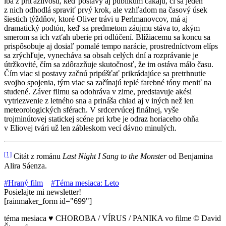
iba z príťažlivosti, keď postavy aj publikum čakajú, či sa jeden
z nich odhodlá spraviť prvý krok, ale vzhľadom na časový úsek
šiestich týždňov, ktoré Oliver trávi u Perlmanovcov, má aj
dramatický podtón, keď sa predmetom záujmu stáva to, akým
smerom sa ich vzťah uberie pri odlúčení. Blížiacemu sa koncu sa
prispôsobuje aj dosiaľ pomalé tempo narácie, prostredníctvom elíps
sa zrýchľuje, vynecháva sa obsah celých dní a rozprávanie je
útržkovité, čím sa zdôrazňuje skutočnosť, že im ostáva málo času.
Čím viac si postavy začnú pripúšťať prikrádajúce sa pretrhnutie
svojho spojenia, tým viac sa začínajú teplé farebné tóny meniť na
studené. Záver filmu sa odohráva v zime, predstavuje akési
vytriezvenie z letného sna a prináša chlad aj v iných než len
meteorologických sférach. V srdcervúcej finálnej, vyše
trojminútovej statickej scéne pri krbe je odraz horiaceho ohňa
v Eliovej tvári už len zábleskom vecí dávno minulých.
[1]
Citát z románu
Last Night I Sang to the Monster
od Benjamina
Alira Sáenza.
#Hraný film
#Téma mesiaca: Leto
Posielajte mi newsletter!
[rainmaker_form id="699"]
téma mesiaca
♥
CHOROBA / VÍRUS / PANIKA vo filme © David