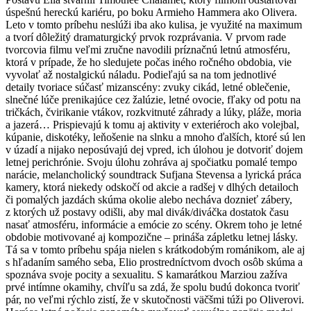
úspešnú hereckú kariéru, po boku Armieho Hammera ako Olivera.
Leto v tomto príbehu neslúži iba ako kulisa, je využité na maximum
a tvorí dôležitý dramaturgický prvok rozprávania. V prvom rade
tvorcovia filmu veľmi zručne navodili príznačnú letnú atmosféru,
ktorá v prípade, že ho sledujete počas iného ročného obdobia, vie
vyvolať až nostalgickú náladu. Podieľajú sa na tom jednotlivé
detaily tvoriace súčasť mizanscény: zvuky cikád, letné oblečenie,
slnečné lúče prenikajúce cez žalúzie, letné ovocie, fľaky od potu na
tričkách, čvirikanie vtákov, rozkvitnuté záhrady a lúky, pláže, moria
a jazerá… Prispievajú k tomu aj aktivity v exteriéroch ako volejbal,
kúpanie, diskotéky, leňošenie na slnku a mnoho ďalších, ktoré sú len
v úzadí a nijako neposúvajú dej vpred, ich úlohou je dotvoriť dojem
letnej perichrónie. Svoju úlohu zohráva aj spočiatku pomalé tempo
narácie, melancholický soundtrack Sufjana Stevensa a lyrická práca
kamery, ktorá niekedy odskočí od akcie a radšej v dlhých detailoch
či pomalých jazdách skúma okolie alebo necháva doznieť zábery,
z ktorých už postavy odišli, aby mal divák/diváčka dostatok času
nasať atmosféru, informácie a emócie zo scény. Okrem toho je letné
obdobie motivované aj kompozične – prináša zápletku letnej lásky.
Tá sa v tomto príbehu spája nielen s krátkodobým románikom, ale aj
s hľadaním samého seba, Elio prostredníctvom dvoch osôb skúma a
spoznáva svoje pocity a sexualitu. S kamarátkou Marziou zažíva
prvé intímne okamihy, chvíľu sa zdá, že spolu budú dokonca tvoriť
pár, no veľmi rýchlo zistí, že v skutočnosti väčšmi túži po Oliverovi.