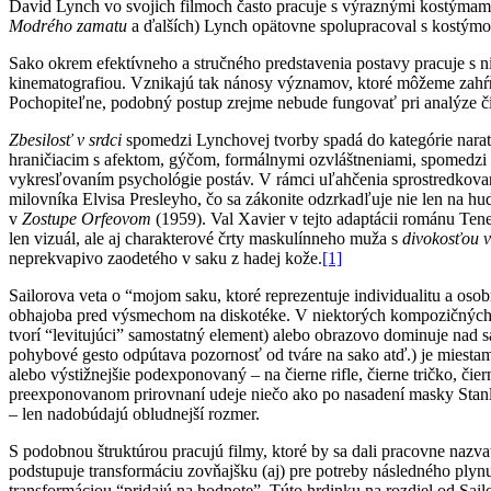
David Lynch vo svojich filmoch často pracuje s výraznými kostýmam
Modrého zamatu
a ďalších) Lynch opätovne spolupracoval s kostýmov
Sako okrem efektívneho a stručného predstavenia postavy pracuje s 
kinematografiou. Vznikajú tak nánosy významov, ktoré môžeme zahŕňa
Pochopiteľne, podobný postup zrejme nebude fungovať pri analýze čie
Zbesilosť v srdci
spomedzi Lynchovej tvorby spadá do kategórie narat
hraničiacim s afektom, gýčom, formálnymi ozvláštneniami, spomedzi 
vykresľovaním psychológie postáv. V rámci uľahčenia sprostredkovani
milovníka Elvisa Presleyho, čo sa zákonite odzrkadľuje nie len na hu
v
Zostupe Orfeovom
(1959). Val Xavier v tejto adaptácii románu Ten
len vizuál, ale aj charakterové črty maskulínneho muža s
divokosťou v
neprekvapivo zaodetého v saku z hadej kože.
[1]
Sailorova veta o “mojom saku, ktoré reprezentuje individualitu a os
obhajoba pred výsmechom na diskotéke. V niektorých kompozičných rie
tvorí “levitujúci” samostatný element) alebo obrazovo dominuje nad sa
pohybové gesto odpútava pozornosť od tváre na sako atď.) je miestam
alebo výstižnejšie podexponovaný – na čierne rifle, čierne tričko, č
preexponovanom prirovnaní udeje niečo ako po nasadení masky Stanl
– len nadobúdajú obludnejší rozmer.
S podobnou štruktúrou pracujú filmy, ktoré by sa dali pracovne nazv
podstupuje transformáciu zovňajšku (aj) pre potreby následného plynu
transformáciou “pridajú na hodnote”. Túto hrdinku na rozdiel od Sai