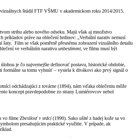
diovizuálnych štúdií FTF VŠMU v akademickom roku 2014/2015.
níctvom strihu alebo nového odseku. Majú však aj množstvo
íkladov práve na oblečení hrdinov: „Verbální narativ nemusí
́ šaty. ́ Film se však poměrně přesnému zobrazení vizuálního detailu
 oblečení ve verbálním narativu
unbestimmt
, ve filmu musí být
úlohou je čo najvernejšie definovať postavu, historické obdobie,
sti formálne sa tomu vyhnúť – vysiela k divákovi ako prvý signál o
tníci odchádzajúci z továrne (1894), nám vďaka oblečeniu môže
oci tento koncept pravdepodobne zo strany Lumiérovcov nebol
u vo filme
Zbesilosť v srdci
(1990). Sako ušité z hadej kože sa vo
symbolom presahujúcim praktické využitie. V prípade, ak
ríklad.