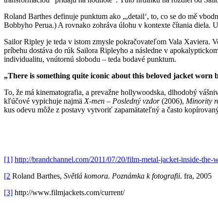
Roland Barthes definuje punktum ako „,detail‘, to, co se do mě vbodn
Bobbyho Perua.) A rovnako zohráva úlohu v kontexte čítania diela. Už
Sailor Ripley je teda v istom zmysle pokračovateľom Vala Xaviera. Vo
príbehu dostáva do rúk Sailora Ripleyho a následne v apokalyptickom v
individualitu, vnútornú slobodu – teda bodavé punktum.
„There is something quite iconic about this beloved jacket worn by 
To, že má kinematografia, a prevažne hollywoodska, dlhodobý vášniv
kľúčové vypichuje najmä
X-men – Posledný vzdor
(2006),
Minority r
kus odevu môže z postavy vytvoriť zapamätateľný a často kopírovaný
[1]
http://brandchannel.com/2011/07/20/film-metal-jacket-inside-the-w
[2
Roland Barthes,
Světlá komora. Poznámka k fotografii
. fra, 2005
[3]
http://www.filmjackets.com/current/