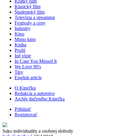
Krátky film
Klasický film
Študentský film
Televízia a streaming
Festivaly a ceny
Industry
Kino
Mimo kino
Kniha
Profil
Iné vízie
In Case You Missed It
We Love 90's
Tipy
English article
O Kinečku
Redakcia a autorstvo
Archív tlačeného Kinečka
Prihlásiť
Registrovať
Sako individuality a osobnej slobody