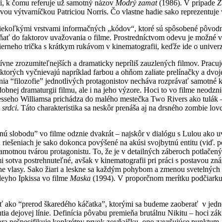
i, k čomu referuje už samotný názov
Modrý zamat
(1986). V prípade
Z
ou výtvarníčkou Patriciou Norris. Čo vlastne hadie sako reprezentuj
niekoľkými vrstvami informačných „kódov“, ktoré sú spôsobené pôvodn
ť do faktorov uvažovania o filme. Prostredníctvom odevu je možné vy
rneho trička s krátkym rukávom v kinematografii, keďže ide o univerz
ívne zrozumiteľnejších a dramaticky nepríliš zauzlených filmov. Pra
ktorých vyčnievajú napríklad farbou a ohňom zaliate prelínačky a dv
a “filozofie” jednotlivých protagonistov necháva rozprávať samotné ko
dobnej dramaturgii filmu, ale i na jeho výzore. Hoci to vo filme neodz
esseho Williamsa prichádza do malého mestečka Two Rivers ako tulák – i
 srdci
. Táto charakteristika sa neskôr prenáša aj na drsného zombie lo
obnú slobodu” vo filme odznie dvakrát – najskôr v dialógu s Lulou ak
šeniach je sako dokonca povýšené na akúsi svojbytnú entitu (viď. posta
motnou tvárou protagonistu. To, že je v detailných záberoch potlačený v
i sotva postrehnuteľné, avšak v kinematografii pri práci s postavou z
ierne vlasy. Sako žiari a leskne sa každým pohybom a zmenou svetelnýc
eyho Ipkissa vo filme
Maska
(1994). V proporčnom merítku podčiarkuje
ať ako “prerod škaredého káčatka”, ktorými sa budeme zaoberať v jedn
tia dejovej línie. Definícia pôvabu premieňa brutálnu Nikitu – hoci zá
lora nešpecifikuje konkrétny prvok zovňajšku, ono završujúce punktum,