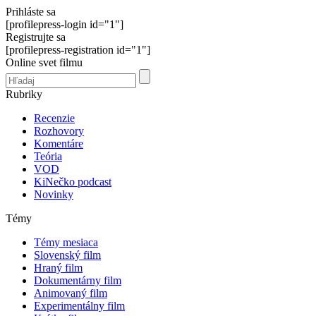
Prihláste sa
[profilepress-login id="1"]
Registrujte sa
[profilepress-registration id="1"]
Online svet filmu
Rubriky
Recenzie
Rozhovory
Komentáre
Teória
VOD
KiNečko podcast
Novinky
Témy
Témy mesiaca
Slovenský film
Hraný film
Dokumentárny film
Animovaný film
Experimentálny film