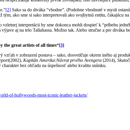
e.”
[2]
Sako sa do diváka “vbodne”. (Podobne vbodnuté v mysli ostanú 
 tým, ako sme si sako interpretovali ako svojbytnú entitu, čakajúcu na 
 vzletnej interpretácii by sme dokonca mohli dospieť k “príbehu jedné
ýjave aj na telo Tallahassa. Možno tak. Alebo stručne a pre diváka bez
the great artists of all times“
[3]
ý vzťah v zobrazení postava – sako, dosvedčuje okrem iného aj produkc
eport
(2002),
Kapitán Amerika:Návrat prvého Avengera
(2014),
Skutoč
 charakter bez ohľadu na úspešnosť alebo kvalitu snímku.
orld-of-hollywoods-most-iconic-leather-jackets/