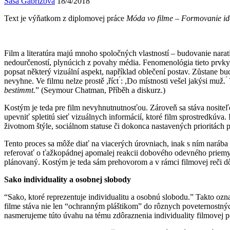
Saša Gabrižová
18/4/2018
Text je výňatkom z diplomovej práce
Móda vo filme – Formovanie ide
Film a literatúra majú mnoho spoločných vlastností – budovanie narati
nedourčeností, plynúcich z povahy média. Fenomenológia tieto prvky
popsat některý vizuální aspekt, například oblečení postav. Zůstane bu
nevyhne. Ve filmu nelze prostě ,říct ́: ,Do místnosti vešel jakýsi muž. 
bestimmt.
” (Seymour Chatman, Příběh a diskurz.)
Kostým je teda pre film nevyhnutnutnosťou. Zároveň sa stáva nositeľ
upevniť spletitú sieť vizuálnych informácií, ktoré film sprostredkú
životnom štýle, sociálnom statuse či dokonca nastavených prioritách 
Tento proces sa môže diať na viacerých úrovniach, inak s ním narába
referovať o ťažkopádnej apomalej reakcii dobového odevného priemy
plánovaný. Kostým je teda sám prehovorom a v rámci filmovej reči dôle
Sako individuality a osobnej slobody
“Sako, ktoré reprezentuje individualitu a osobnú slobodu.” Takto oz
filme stáva nie len “ochranným pláštikom” do rôznych poveternostný
nasmerujeme túto úvahu na tému zdôraznenia individuality filmovej p