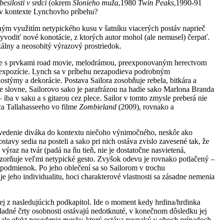
besilosti v srdci
(okrem
Slonieho muža
,1980
Twin Peaks
,1990-91
e v kontexte Lynchovho príbehu?
ým využitím netypického kusu v šatníku viacerých postáv naprieč
vodiť nové konotácie, z ktorých autor mohol (ale nemusel) čerpať.
álny a neosobitý výrazový prostriedok.
cuje s prvkami road movie, melodrámou, preexponovaným herectvom
ojexpozície. Lynch sa v príbehu nezapodieva podrobným
stýmy a dekorácie. Postava Sailora zosobňuje rebela, bitkára a
nie slovne, Sailorovo sako je parafrázou na hadie sako Marlona Branda
ba v saku a s gitarou cez plece. Sailor v tomto zmysle preberá nie
vca Tallahasseeho vo filme
Zombieland
(2009), rovnako a
o uvedenie diváka do kontextu niečoho výnimočného, neskôr ako
vy sedia na posteli a sako pri nich ostáva zvislo zavesené tak, že
ýraz na tvár (padá na ňu tieň, nie je dostatočne nasvietená,
názorňuje veľmi netypické gesto. Zvyšok odevu je rovnako potlačený –
h podmienok. Po jeho oblečení sa so Sailorom v trochu
 jeho individualitu, hoci charakterové vlastnosti sa zásadne nemenia
ej z nasledujúcich podkapitol. Ide o moment kedy hrdina/hrdinka
kladné črty osobnosti ostávajú nedotknuté, v konečnom dôsledku jej
 ale efekt
nasadenia masky,
ktorý ostáva rovnaký v oboch prípadoch.