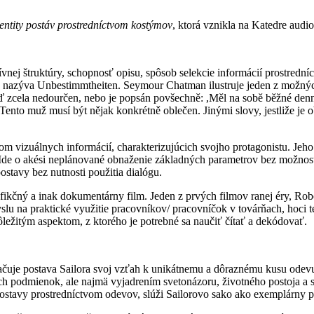
ntity postáv prostredníctvom
kostýmov
, ktorá vznikla na Katedre au
́vnej štruktúry, schopnosť opisu, spôsob selekcie informácií prostred
 nazýva Unbestimmtheiten. Seymour Chatman ilustruje jeden z možných pr
ď zcela nedourčen, nebo je popsán povšechně: ,Měl na sobě běžné denni
́ Tento muž musí být nějak konkrétně oblečen. Jinými slovy, jestliže je
om vizuálnych informácií, charakterizujúcich svojho protagonistu. Jeho 
va. Ide o akési neplánované obnaženie základných parametrov bez možno
postavy bez nutnosti použitia dialógu.
 fikčný a inak dokumentárny film. Jeden z prvých filmov ranej éry, Robo
slu na praktické využitie pracovníkov/ pracovníčok v továrňach, h
žitým aspektom, z ktorého je potrebné sa naučiť čítať a dekódovať.
načuje postava Sailora svoj vzťah k unikátnemu a dôraznému kusu odev
ch podmienok, ale najmä vyjadrením svetonázoru, životného postoja a 
ostavy prostredníctvom odevov, slúži Sailorovo sako ako exemplárny p