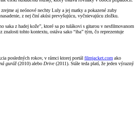
zrejme aj neónové nechty Luly a jej matky a pokazené zuby
nasadenie, z nej činí akúsi prevyšujúcu, vyčnievajúcu zložku.
ho saka z hadej kože”, ktoré sa po tulákovi s gitarou v nesfilmovanom
 znalosti tohto kontextu, ostáva sako “iba” tým, čo reprezentuje
ia posledných rokov, v rámci ktorej portál
filmjacket.com
ako
ná guráž
(2010) alebo
Drive
(2011). Stále teda platí, že jeden výrazný