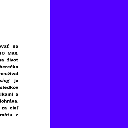
ovať na
BO Max,
a život
herečka
neužíval
sing
je
sledkov
dkami a
dohráva.
za cieľ
rmátu z
kauzy.