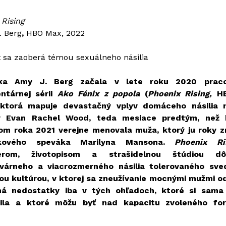
 Rising
. Berg
,
HBO Max, 2022
t sa zaoberá témou sexuálneho násilia
rka Amy J. Berg začala v lete roku 2020 prac
ntárnej sérii
Ako Fénix z popola
(
Phoenix Rising,
H
ktorá mapuje devastačný vplyv domáceho násilia n
y Evan Rachel Wood, teda mesiace predtým, než 
om roka 2021 verejne menovala muža, ktorý ju roky z
kového speváka Marilyna Mansona.
Phoenix Ri
erom, životopisom a strašidelnou štúdiou dô
várneho a viacrozmerného násilia tolerovaného sve
u kultúrou, v ktorej sa zneužívanie mocnými mužmi o
má nedostatky iba v tých ohľadoch, ktoré si sama 
čila a ktoré môžu byť nad kapacitu zvoleného fo
a právnych aspektov skúmania vysoko medializovanej 