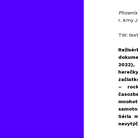
Phoenix
r. Amy J
TW: tex
Režisé
dokume
2022)
,
herečk
začiatk
– roc
časozb
mnohot
samotno
Séria 
nevytý
hľadisk