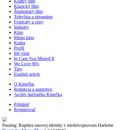
Krátky film
Klasický film
Študentský film
Televízia a streaming
Festivaly a ceny
Industry
Kino
Mimo kino
Kniha
Profil
Iné vízie
In Case You Missed It
We Love 90's
Tipy
English article
O Kinečku
Redakcia a autorstvo
Archív tlačeného Kinečka
Prihlásiť
Registrovať
Passing: Ruptúra rasovej identity v medzivojnovom Harleme