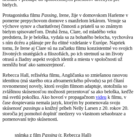
bielych.
Protagonistka filmu
Passing
, Irene, žije v domovskom Harleme v
pomerne prepychovom domove s manželom lekárom. Venuje sa
výchove synov a charitatívnej činnosti a priatelí sa so známym
bielym spisovateľom. Druhá žena, Clare, od mladého veku
predstiera, že je beloška, vydala sa za bohatého belocha, vychováva
s ním dcéru a plánuje pre ňu elitné vzdelanie v Európe. Napriek
tomu, že Irene aj Clare sú na začiatku filmu konzistentné vo svojich
životných stratégiách a filozofiách, po ich stretnutí sa im životy
otrasú a žiadny aspekt svojich identít a miesta v spoločnosti už
nemôžu brať ako samozrejmosť.
Rebecca Hall, režisérka filmu, Angličanka so zmiešanou rasovou
identitou (má starého otca afroamerického pôvodu) sa pri čítaní
rovnomennej novely, ktorú svojím filmom adaptuje, stotožnila so
zvláštnou skúsenosťou možnosti prezentovať sa ako beloška, keďže
má svetlú pokožku. Ako hovorí v propagačnom
videu
k filmu, v
čase dospievania nemala jazyk, ktorým by pomenovala svoju
skúsenosť
passingu
a knižný príbeh Nelly Larsen z 20. rokov 20.
storočia jej pomohol doplniť medzery vo vlastnom sebaobraze a
pomenovaní tejto skúsenosti.
snímka z film
Passing
(r. Rebecca Hall)