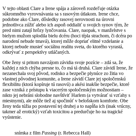
V tejto oblasti Clare a Irene spája a zároveň rozdeľuje otázka
súkromného vyrovnávania sa s rasovým útlakom. Irene chce,
podobne ako Clare, dôsledky rasovej nerovnosti na úrovni
jednotlivca zúžiť alebo ich aspoň oddialiť u svojich synov tým, že
pred nimi zatají hrôzy lynčovania. Clare, naopak, v manželstve s
bielym mužom splodila bielu dcéru (hoci tŕpla strachom, či dcéra po
narodení nebude tmavá), ktorej môže dopriať elitné vzdelanie a
ktorej nebude musieť sociálnu realitu sveta, do ktorého vyrastá,
odkrývať z perspektívy utláčaných.
Obe ženy si pritom navzájom závidia svoje pozície – zdá sa, že
každej z nich chýba presne to, čo má tá druhá. Clare závidí Irene, že
nezanechala svoj pôvod, rodisko a bezpečie plynúce zo žitia vo
vlastnej pôvodnej komunite, a Irene závidí Clare jej spoločenskú
flexibilitu (ktorá kopíruje tú rasovú) a akési inakšie bezpečie, ktoré
zase vzniká z prístupu k viacerým spoločenským možnostiam –
nikto jej nebráni slobodne navštíviť Harlem (a vytvárať si vzťahy s
miestnymi), ale môže tiež aj spočinúť v belošskom komforte. Obe
ženy teda túžia po postavení tej druhej a to napĺňa ich (inak vrúcny,
takmer až erotický) vzťah toxicitou a predurčuje ho na tragické
vyústenie.
snímka z film
Passing
(r. Rebecca Hall)