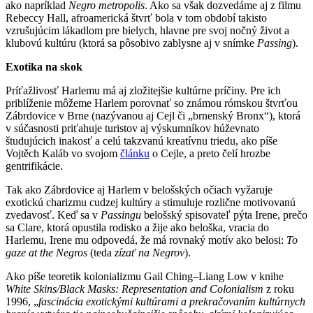
ako napríklad
Negro metropolis
. Ako sa však dozvedáme aj z filmu
Rebeccy Hall, afroamerická štvrť bola v tom období takisto
vzrušujúcim lákadlom pre bielych, hlavne pre svoj nočný život a
klubovú kultúru (ktorá sa pôsobivo zablysne aj v snímke
Passing
).
Exotika na skok
Príťažlivosť Harlemu má aj zložitejšie kultúrne príčiny. Pre ich
priblíženie môžeme Harlem porovnať so známou rómskou štvrťou
Zábrdovice v Brne (nazývanou aj Cejl či „brnenský Bronx“), ktorá
v súčasnosti priťahuje turistov aj výskumníkov húževnato
študujúcich inakosť a celú takzvanú kreatívnu triedu, ako píše
Vojtěch Kaláb vo svojom
článku
o Cejle, a preto čelí hrozbe
gentrifikácie.
Tak ako Zábrdovice aj Harlem v belošských očiach vyžaruje
exotickú charizmu cudzej kultúry a stimuluje rozlične motivovanú
zvedavosť. Keď sa v
Passingu
belošský spisovateľ pýta Irene, prečo
sa Clare, ktorá opustila rodisko a žije ako beloška, vracia do
Harlemu, Irene mu odpovedá, že má rovnaký motív ako belosi:
To
gaze at the Negros
(teda
zízať na Negrov
).
Ako píše teoretik kolonializmu Gail Ching–Liang Low v knihe
White Skins/Black Masks: Representation and Colonialism
z roku
1996, „
fascinácia exotickými kultúrami a prekračovaním kultúrnych