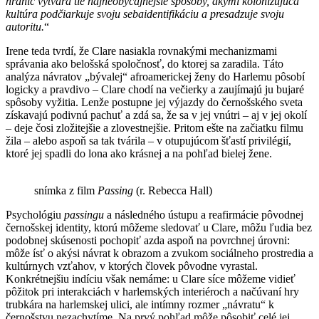
hraníc vytvára tie najneobyčajnejšie spôsoby, akými kolonizujúca
kultúra podčiarkuje svoju sebaidentifikáciu a presadzuje svoju
autoritu.
“
Irene teda tvrdí, že Clare nasiakla rovnakými mechanizmami
správania ako belošská spoločnosť, do ktorej sa zaradila. Táto
analýza návratov „bývalej“ afroamerickej ženy do Harlemu pôsobí
logicky a pravdivo – Clare chodí na večierky a zaujímajú ju bujaré
spôsoby vyžitia. Lenže postupne jej výjazdy do černošského sveta
získavajú podivnú pachuť a zdá sa, že sa v jej vnútri – aj v jej okolí
– deje čosi zložitejšie a zlovestnejšie. Pritom ešte na začiatku filmu
žila – alebo aspoň sa tak tvárila – v otupujúcom šťastí privilégií,
ktoré jej spadli do lona ako krásnej a na pohľad bielej žene.
snímka z film
Passing
(r. Rebecca Hall)
Psychológiu
passingu
a následného ústupu a reafirmácie pôvodnej
černošskej identity, ktorú môžeme sledovať u Clare, môžu ľudia bez
podobnej skúsenosti pochopiť azda aspoň na povrchnej úrovni:
môže ísť o akýsi návrat k obrazom a zvukom sociálneho prostredia a
kultúrnych vzťahov, v ktorých človek pôvodne vyrastal.
Konkrétnejšiu indíciu však nemáme: u Clare síce môžeme vidieť
pôžitok pri interakciách v harlemských interiéroch a načúvaní hry
trubkára na harlemskej ulici, ale intímny rozmer „návratu“ k
černošstvu nezachytíme. Na prvý pohľad môže pôsobiť celé jej