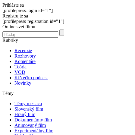
Prihláste sa
[profilepress-login id="1"]
Registrujte sa
[profilepress-registration id="1"]
Online svet filmu
Rubriky
Recenzie
Rozhovory
Komentáre
Teória
VOD
KiNečko podcast
Novinky
Témy
Témy mesiaca
Slovenský film
Hraný film
Dokumentárny film
Animovaný film
Experimentálny film