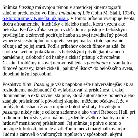
Snímka
Passing
má svojou témou v americkej kinematografii
silného predchodcu vo filme
Imitation of Life
(John M. Stahl, 1934),
o ktorom sme v Kinečku už písali
. V tomto príbehu vystupuje Peola,
dcéra afroamerickej kuchárky a bieleho muža, ktorá vyzerá ako
beloška. Keďže vďaka svojmu vzhľadu má prístup k belošským
privilégiám a zároveň pociťuje hanbu za svoj neviditeľný pôvod,
vyberie si cestu úplného zapretia svojej matky a toto správanie
oľutuje až po jej smrti. Podľa príbehov oboch filmov sa zdá, že
spolu so svetlou pokožkou a s belošskými privilégiami sa nedá
paralelne aj oslobodiť od hanby a získať prístup k životnému
šťastiu. Problémy rasovej nerovnosti teda s
passingom
nezaniknú a
filmové postavy, ktoré získali „palubný lístok“ do belošského sveta,
dobehnú inými spôsobmi.
Posolstvo filmu
Passing
je však napokon ešte univerzálnejšie: ak sa
rozhodneme nadobudnúť či vyfabrikovať si príslušnosť k takej
dominantnej a exkluzívnej skupine, ktorá automaticky popiera alebo
zatajuje príslušnosť k pôvodnej skupine, môžeme očakávať, že v
určitých oblastiach života utrpíme bolestné straty. Privilégium
passingu
nikdy nie je celkom zadarmo a ako
vraví
Rebecca Hall, pri
rodinnom dedičstve, ako má ona, „zdedíte všetko z hanby a nič z
hrdosti“ menšinovej príslušnosti. Jej snímka je práve o tom: o
prístupe k hrdosti, intimite a zdieľaniu medzi marginalizovanými
ľuďmi a zároveň o vnútorných ruptúrach v spôsoboch, akými