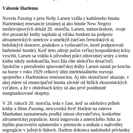
Vábenie Harlemu
Novela
Passing
z pera Nelly Larsen vzišla z kultúrneho hnutia
Harlemskej renesancie (známej aj ako hnutie New Negro)
medzivojnových dekád 20. storočia. Larsen, mimochodom, svoje
dve prozaické knihy napísala aj vďaka fondom na podporu
afroamerických umelcov a umelkýň (sieťam černošských aj
belošských donorov, podnikov a vydavateľov, ktoré podporovali
harlemské hnutie). Keď tieto zdroje počas veľkej hospodárskej krízy
vyschli, Larsen sa vrátila k pôvodnej práci zdravotnej sestry a tretiu
knihu nikdy nedokončila, hoci žila ešte niekoľko desaťročí.
Spoločne s prerušením spisovateľskej dráhy Larsen nastal po krachu
na burze v roku 1929 celkový útlm intelektuálneho rozvoja
spojeného s Harlemskou renesanciou. Aj táto skutočnosť ukazuje, v
akej miere sú emancipačné hnutia závislé od širších ekonomických
vzťahov, a že v obdobiach krízy sú ako prvé postihnuté
marginalizované skupiny.
V 20. rokoch 20. storočia, teda v čase, keď sa odohráva príbeh
knihy a filmu
Passing
, newyorská štvrť Harlem na ostrove
Manhattan zaznamenala prudký nárast obyvateľstva, konkrétne
afroamerickej populácie, ktorá migrovala z amerického Juhu za
lepším pracovným uplatnením v priemysle a unikala z najtvrdšej
segregácie v južných štátoch. Harlem dokonca nadobudol prívlastky