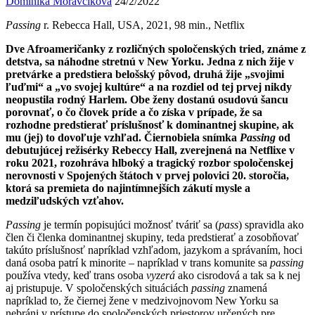
Dominika Moravčíková
24/2/2022
Passing
r. Rebecca Hall, USA, 2021, 98 min., Netflix
Dve Afroameričanky z rozličných spoločenských tried, známe z
detstva, sa náhodne stretnú v New Yorku. Jedna z nich žije v
pretvárke a predstiera belošský pôvod, druhá žije „svojimi
ľuďmi“ a „vo svojej kultúre“ a na rozdiel od tej prvej nikdy
neopustila rodný Harlem. Obe ženy dostanú osudovú šancu
porovnať, o čo človek príde a čo získa v prípade, že sa
rozhodne predstierať príslušnosť k dominantnej skupine, ak
mu (jej) to dovoľuje vzhľad. Čiernobiela snímka
Passing
od
debutujúcej režisérky Rebeccy Hall, zverejnená na Netflixe v
roku 2021, rozohráva hlboký a tragický rozbor spoločenskej
nerovnosti v Spojených štátoch v prvej polovici 20. storočia,
ktorá sa premieta do najintímnejších zákutí mysle a
medziľudských vzťahov.
Passing
je termín popisujúci možnosť tváriť sa (
pass
) spravidla ako
člen či členka dominantnej skupiny, teda predstierať a zosobňovať
takúto príslušnosť napríklad vzhľadom, jazykom a správaním, hoci
daná osoba patrí k minorite – napríklad v trans komunite sa
passing
používa vtedy, keď trans osoba
vyzerá
ako cisrodová a tak sa k nej
aj pristupuje. V spoločenských situáciách
passing
znamená
napríklad to, že čiernej žene v medzivojnovom New Yorku sa
nebráni v prístupe do spoločenských priestorov určených pre