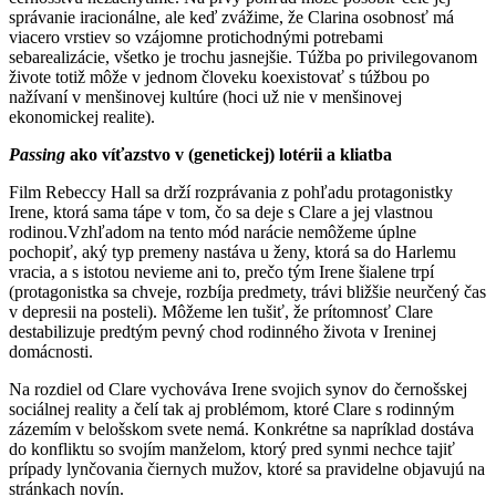
správanie iracionálne, ale keď zvážime, že Clarina osobnosť má
viacero vrstiev so vzájomne protichodnými potrebami
sebarealizácie, všetko je trochu jasnejšie. Túžba po privilegovanom
živote totiž môže v jednom človeku koexistovať s túžbou po
nažívaní v menšinovej kultúre (hoci už nie v menšinovej
ekonomickej realite).
Passing
ako víťazstvo v (genetickej) lotérii a kliatba
Film Rebeccy Hall sa drží rozprávania z pohľadu protagonistky
Irene, ktorá sama tápe v tom, čo sa deje s Clare a jej vlastnou
rodinou.Vzhľadom na tento mód narácie nemôžeme úplne
pochopiť, aký typ premeny nastáva u ženy, ktorá sa do Harlemu
vracia, a s istotou nevieme ani to, prečo tým Irene šialene trpí
(protagonistka sa chveje, rozbíja predmety, trávi bližšie neurčený čas
v depresii na posteli). Môžeme len tušiť, že prítomnosť Clare
destabilizuje predtým pevný chod rodinného života v Ireninej
domácnosti.
Na rozdiel od Clare vychováva Irene svojich synov do černošskej
sociálnej reality a čelí tak aj problémom, ktoré Clare s rodinným
zázemím v belošskom svete nemá. Konkrétne sa napríklad dostáva
do konfliktu so svojím manželom, ktorý pred synmi nechce tajiť
prípady lynčovania čiernych mužov, ktoré sa pravidelne objavujú na
stránkach novín.