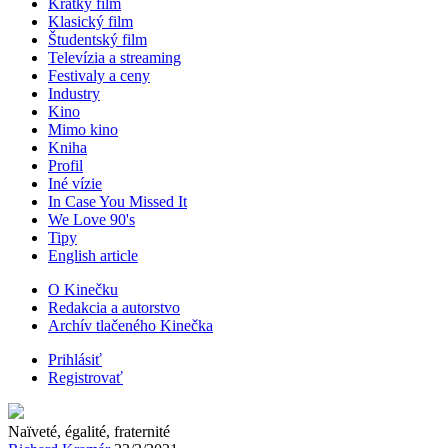
Krátky film
Klasický film
Študentský film
Televízia a streaming
Festivaly a ceny
Industry
Kino
Mimo kino
Kniha
Profil
Iné vízie
In Case You Missed It
We Love 90's
Tipy
English article
O Kinečku
Redakcia a autorstvo
Archív tlačeného Kinečka
Prihlásiť
Registrovať
Naïveté, égalité, fraternité