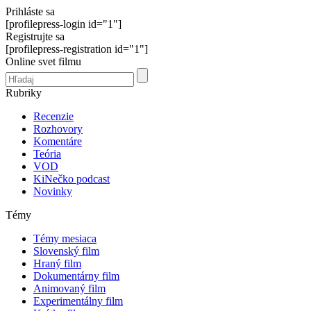
Prihláste sa
[profilepress-login id="1"]
Registrujte sa
[profilepress-registration id="1"]
Online svet filmu
Rubriky
Recenzie
Rozhovory
Komentáre
Teória
VOD
KiNečko podcast
Novinky
Témy
Témy mesiaca
Slovenský film
Hraný film
Dokumentárny film
Animovaný film
Experimentálny film