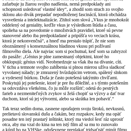
zafarbuje ju žiarou svojho nadšenia, nemá predpoklady ani
schopnosti usledovať vlastné idey“, a zhodil som strach zo svojho
sklonu ako divák prepadať nepodloženej fascinácií, ktorá obchádza
vysvetlenia a intelektualizácie. Zhltol som slová „Vkus je mnohokrát
oddelený od geniality, keďže vkus je výsledkom štúdia a času,
spolieha sa na povedomie o množstvách pravidiel, ktoré sú pevne
stanovené alebo iba predpokladané a pripúšťa vo veciach krásu,
ktorá je nekonvenčná“, a hneď ma prestalo trápiť, že nie som
oboznámený s konsenzuálnou hladinou vkusu pri požívaní
filmového diela. Ale najviac som si pochutnal, keď som sa zahryzol
do pasáže: „Génius je plne zamestnaný objektmi, ktoré ho
obklopujú; génius vidí. Neobmedzuje sa však iba na dívanie, cíti.
V tichu a temnote svojho zahĺbenia si plnou mierou užíva sladkosť
vyvolanej nálady; je zmrazený hvízdajúcim vetrom, spálený slnkom
a vydesený búrkou. Duša je často potešená takýmito chvíľami.
Poskytujú jej potešenie, ktoré je pre ňu dôležité, a s týmto potešením
sa odovzdáva všetkému, čo ju môže rozšíriť; odetá do pestrých
farieb a nezmeniteľných zvykov si želá chopiť sa výzvy a dať tvar
duchom, ktorí sú jej výtvormi, alebo sa skrátka len pobaviť.“
Tak teraz sedím doma, zasnene oprašujem svoju širokú, nevkusnú,
prelietavú slovanskú dušu a čakám, bez rozpakov, kedy ma opäť
posadne ten istý prastarý inštinkt, ktorý ma viedol šesť ráz uprosiť
otca, aby ma vzal do kina na ten istý film až sa mu to zunovalo
a kúpil ho na VHSke, oduševnene preplakať tridsaťpäť minút filmu