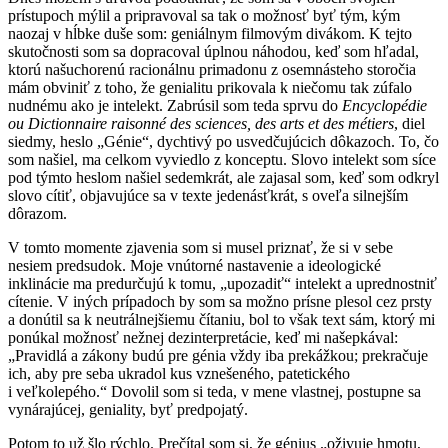
prístupoch mýlil a pripravoval sa tak o možnosť byť tým, kým
naozaj v hĺbke duše som: geniálnym filmovým divákom. K tejto
skutočnosti som sa dopracoval úplnou náhodou, keď som hľadal,
ktorú našuchorenú racionálnu primadonu z osemnásteho storočia
mám obviniť z toho, že genialitu prikovala k niečomu tak zúfalo
nudnému ako je intelekt. Zabrúsil som teda sprvu do
Encyclopédie
ou Dictionnaire raisonné des sciences, des arts et des métiers
, diel
siedmy, heslo „Génie“, dychtivý po usvedčujúcich dôkazoch. To, čo
som našiel, ma celkom vyviedlo z konceptu. Slovo intelekt som síce
pod týmto heslom našiel sedemkrát, ale zajasal som, keď som odkryl
slovo cítiť, objavujúce sa v texte jedenásťkrát, s oveľa silnejším
dôrazom.
V tomto momente zjavenia som si musel priznať, že si v sebe
nesiem predsudok. Moje vnútorné nastavenie a ideologické
inklinácie ma predurčujú k tomu, „upozadiť“ intelekt a uprednostniť
cítenie. V iných prípadoch by som sa možno prísne plesol cez prsty
a donútil sa k neutrálnejšiemu čítaniu, bol to však text sám, ktorý mi
ponúkal možnosť nežnej dezinterpretácie, keď mi našepkával:
„Pravidlá a zákony budú pre génia vždy iba prekážkou; prekračuje
ich, aby pre seba ukradol kus vznešeného, patetického
i veľkolepého.“ Dovolil som si teda, v mene vlastnej, postupne sa
vynárajúcej, geniality, byť predpojatý.
Potom to už šlo rýchlo. Prečítal som si, že génius „oživuje hmotu,