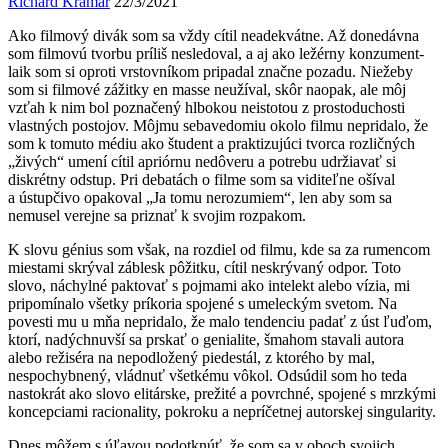
Richard Kramár
22/3/2021
Ako filmový divák som sa vždy cítil neadekvátne. Až donedávna
som filmovú tvorbu príliš nesledoval, a aj ako ležérny konzument-
laik som si oproti vrstovníkom pripadal značne pozadu. Niežeby
som si filmové zážitky en masse neužíval, skôr naopak, ale môj
vzťah k nim bol poznačený hlbokou neistotou z prostoduchosti
vlastných postojov. Môjmu sebavedomiu okolo filmu nepridalo, že
som k tomuto médiu ako študent a praktizujúci tvorca rozličných
„živých“ umení cítil apriórnu nedôveru a potrebu udržiavať si
diskrétny odstup. Pri debatách o filme som sa viditeľne ošíval
a ústupčivo opakoval „Ja tomu nerozumiem“, len aby som sa
nemusel verejne sa priznať k svojim rozpakom.
K slovu génius som však, na rozdiel od filmu, kde sa za rumencom
miestami skrýval záblesk pôžitku, cítil neskrývaný odpor. Toto
slovo, náchylné paktovať s pojmami ako intelekt alebo vízia, mi
pripomínalo všetky príkoria spojené s umeleckým svetom. Na
povesti mu u mňa nepridalo, že malo tendenciu padať z úst ľuďom,
ktorí, nadýchnuvší sa prskať o genialite, šmahom stavali autora
alebo režiséra na nepodložený piedestál, z ktorého by mal,
nespochybnený, vládnuť všetkému vôkol. Odsúdil som ho teda
nastokrát ako slovo elitárske, prežité a povrchné, spojené s mrzkými
koncepciami racionality, pokroku a nepríčetnej autorskej singularity.
Dnes môžem s úľavou podotknúť, že som sa v oboch svojich