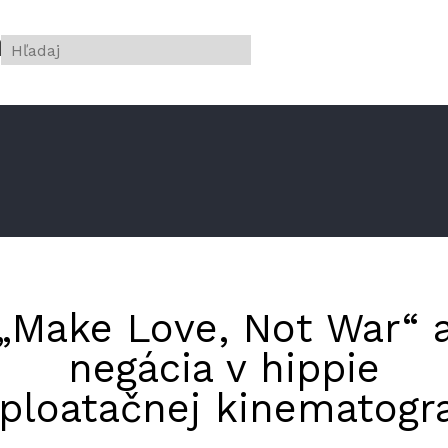
filmu
„Make Love, Not War“ 
negácia v hippie
ploatačnej kinematogra