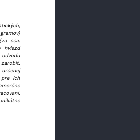
ických,
gramov)
(za cca.
o hviezd
u odvodu
zarobiť.
 určenej
 pre ich
komerčne
covaní.
unikátne
ebe však