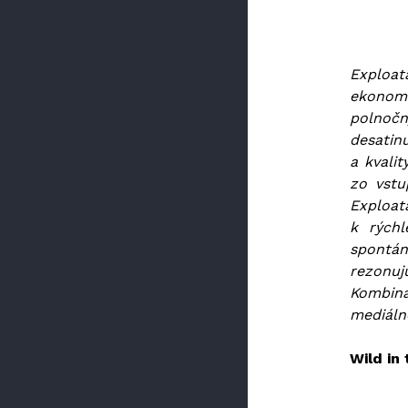
Exploa
ekonom
polnočn
desatin
a kvali
zo vstu
Exploat
k rýchl
spontán
rezonu
Kombiná
mediáln
Wild in
Mladý M