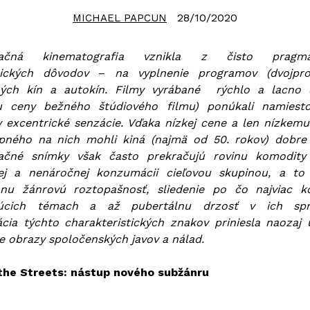
28/10/2020
MICHAEL PAPCUN
tačná kinematografia vznikla z čisto pragmat
ických dôvodov
–
na vyplnenie programov (dvojpro
ých kín a autokín. Filmy vyrábané rýchlo a lacno 
u ceny bežného štúdiového filmu) ponúkali namiest
ty excentrické senzácie. Vďaka nízkej cene a len nízkem
pného na nich mohli kiná (najmä od 50. rokov) dobre 
ačné snímky však často prekračujú rovinu komodity
ej a nenáročnej konzumácii cieľovou skupinou, a to
nu žánrovú roztopašnosť, sliedenie po čo najviac 
júcich témach a až pubertálnu drzosť v ich spra
cia týchto charakteristických znakov priniesla naozaj 
e obrazy spoločenských javov a nálad.
 the Streets: nástup nového subžánru
ax bol odjakživa outsider. V adolescentnom veku v s