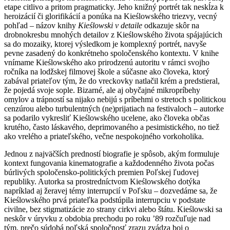
etape citlivo a pritom pragmaticky. Jeho knižný portrét tak neskĺza k
heroizácií či glorifikácií a ponúka na Kieślowského triezvy, vecný
pohľad – názov knihy
Kieślowski v detaile
odkazuje skôr na
drobnokresbu mnohých detailov z Kieślowského života spájajúcich
sa do mozaiky, ktorej výsledkom je komplexný portrét, navyše
pevne zasadený do konkrétneho spoločenského kontextu. V knihe
vnímame Kieślowského ako prirodzenú autoritu v rámci svojho
ročníka na lodžskej filmovej škole a súčasne ako človeka, ktorý
zabával priateľov tým, že do vreckovky natlačil krém a predstieral,
že pojedá svoje sople. Bizarné, ale aj obyčajné mikropríbehy
omylov a trápností sa nijako nebijú s príbehmi o stretoch s politickou
cenzúrou alebo turbulentných (ne)prijatiach na festivaloch – autorke
sa podarilo vykresliť Kieślowského ucelene, ako človeka občas
krutého, často láskavého, deprimovaného a pesimistického, no tiež
ako vrelého a priateľského, večne nespokojného vorkoholika.
Jednou z najväčších predností biografie je spôsob, akým formuluje
kontext fungovania kinematografie a každodenného života počas
búrlivých spoločensko-politických premien Poľskej ľudovej
republiky. Autorka sa prostredníctvom Kieślowského dotýka
napríklad aj žeravej témy interrupcií v Poľsku – dozvedáme sa, že
Kieślowského prvá priateľka podstúpila interrupciu v podstate
civilne, bez stigmatizácie zo strany cirkvi alebo štátu. Kieślowski sa
neskôr v úryvku z obdobia prechodu po roku ’89 rozčuľuje nad
tým, prečo súdobá poľská spoločnosť zrazu zvádza boj o