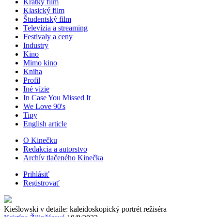
Krátky film
Klasický film
Študentský film
Televízia a streaming
Festivaly a ceny
Industry
Kino
Mimo kino
Kniha
Profil
Iné vízie
In Case You Missed It
We Love 90's
Tipy
English article
O Kinečku
Redakcia a autorstvo
Archív tlačeného Kinečka
Prihlásiť
Registrovať
Kieślowski v detaile: kaleidoskopický portrét režiséra