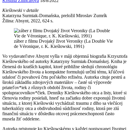
Kristína Žilinčárová
18/8/2022
Kieślowski v detaile
Katarzyna Surmiak-Domańska, preložil Miroslav Zumrík
Žilina: Absynt, 2022, 624 s.
záber z filmu Dvojaký život Veroniky (La Double Vie
de Véronique, r. K. Kieślowski, 1991)
Vo vydavateľstve Absynt vyšla v máji objemná biografia Krzysztofa
Kieślowského od autorky Katarzyny Surmiak-Domańskej. Kniha je
členená do kratších kapitol, ktoré približne sledujú chronológiu
Kieślowského života a kompaktne formulujú určitú tému, kľúčovú
udalosť či povahovú črtu poľského režiséra. Autorka cituje pestrú a
širokú základňu zdrojových materiálov – časté sú výpovede
priateľov*iek z rôznych období života, rodiny či
spolupracovníkov*čiek. Denníky Kieślowského otca a listy, ktoré si
členovia rodiny posielali, hneď na začiatku dobre exponujú životnú
situáciu, z ktorej Kieślowski vychádzal: traumu z dlho sa vlečúcej
tuberkulózy otca a obdivuhodnú súdržnosť rodiny, ktorá pre zlú
finančnú situáciu v dôsledku otcovej práceneschopnosti často
musela žiť oddelene.
Autorka pristupuje ku Kieślowskému v každej popisovanej životnej