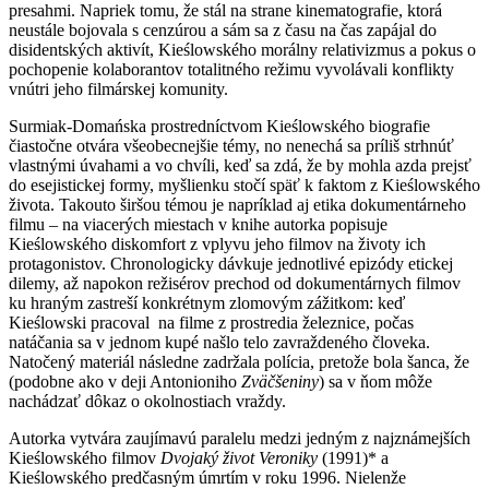
presahmi. Napriek tomu, že stál na strane kinematografie, ktorá
neustále bojovala s cenzúrou a sám sa z času na čas zapájal do
disidentských aktivít, Kieślowského morálny relativizmus a pokus o
pochopenie kolaborantov totalitného režimu vyvolávali konflikty
vnútri jeho filmárskej komunity.
Surmiak-Domańska prostredníctvom Kieślowského biografie
čiastočne otvára všeobecnejšie témy, no nenechá sa príliš strhnúť
vlastnými úvahami a vo chvíli, keď sa zdá, že by mohla azda prejsť
do esejistickej formy, myšlienku stočí späť k faktom z Kieślowského
života. Takouto širšou témou je napríklad aj etika dokumentárneho
filmu – na viacerých miestach v knihe autorka popisuje
Kieślowského diskomfort z vplyvu jeho filmov na životy ich
protagonistov. Chronologicky dávkuje jednotlivé epizódy etickej
dilemy, až napokon režisérov prechod od dokumentárnych filmov
ku hraným zastreší konkrétnym zlomovým zážitkom: keď
Kieślowski pracoval na filme z prostredia železnice, počas
natáčania sa v jednom kupé našlo telo zavraždeného človeka.
Natočený materiál následne zadržala polícia, pretože bola šanca, že
(podobne ako v deji Antonioniho
Zväčšeniny
) sa v ňom môže
nachádzať dôkaz o okolnostiach vraždy.
Autorka vytvára zaujímavú paralelu medzi jedným z najznámejších
Kieślowského filmov
Dvojaký život Veroniky
(1991)* a
Kieślowského predčasným úmrtím v roku 1996. Nielenže