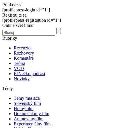
Prihláste sa
[profilepress-login id="1"]
Registrujte sa
[profilepress-registration id="1"]
Online svet filmu
Rubriky
Recenzie
Rozhovory
Komentáre
Teória
VOD
KiNečko podcast
Novinky
Témy
Témy mesiaca
Slovenský film
Hraný film
Dokumentárny film
Animovaný film
Experimentálny film