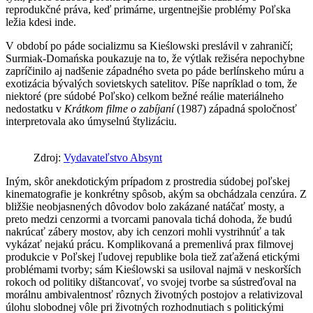
reprodukčné práva, keď primárne, urgentnejšie problémy Poľska
ležia kdesi inde.
V období po páde socializmu sa Kieślowski preslávil v zahraničí;
Surmiak-Domańska poukazuje na to, že výtlak režiséra nepochybne
zapríčinilo aj nadšenie západného sveta po páde berlínskeho múru a
exotizácia bývalých sovietskych satelitov. Píše napríklad o tom, že
niektoré (pre súdobé Poľsko) celkom bežné reálie materiálneho
nedostatku v
Krátkom filme o zabíjaní
(1987) západná spoločnosť
interpretovala ako úmyselnú štylizáciu.
Zdroj:
Vydavateľstvo Absynt
Iným, skôr anekdotickým prípadom z prostredia súdobej poľskej
kinematografie je konkrétny spôsob, akým sa obchádzala cenzúra. Z
bližšie neobjasnených dôvodov bolo zakázané natáčať mosty, a
preto medzi cenzormi a tvorcami panovala tichá dohoda, že budú
nakrúcať zábery mostov, aby ich cenzori mohli vystrihnúť a tak
vykázať nejakú prácu. Komplikovaná a premenlivá prax filmovej
produkcie v Poľskej ľudovej republike bola tiež zaťažená etickými
problémami tvorby; sám Kieślowski sa usiloval najmä v neskorších
rokoch od politiky dištancovať, vo svojej tvorbe sa sústreďoval na
morálnu ambivalentnosť rôznych životných postojov a relativizoval
úlohu slobodnej vôle pri životných rozhodnutiach s politickými