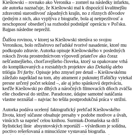
Kieślowski – rovnako ako Veronika – zomrel na následky infarktu,
ale autorka naznačuje, že Kieślowski mal k dispozícií kvalitnejšiu
zdravotnú starostlivosť západných krajín, no z rôznych dôvodov
(jedným z nich, ako vyplýva z biografie, bola aj netrpezlivosť a
neschopnosť obsedieť) sa rozhodol podstúpiť operáciu v Poľsku.
Bajpas následne neprežil.
Ďalšou rovinou, v ktorej sa Kieślowski stretáva so svojou
Veronikou, bolo režisérovo neľudské tvorivé nasadenie, ktoré mu
podkopalo zdravie. Autorka opisuje Kieślowského v posledných
rokoch života prostredníctvom výpovedí priateľov ako čoraz
nešťastnejšieho, chorľavejšieho človeka, ktorý sa opakovane vrhá
do komplikovaných a rozsiahlych projektov ako
Dekalóg
alebo
trilógia
Tri farby
. Opisuje jeho zmysel pre detail – Kieślowskému
záležalo napríklad na tom, aby atrament z puknutej fľaštičky vytekal
presne určený počet sekúnd –, ale aj jeho spánkovú depriváciu,
keďže Kieślowski po dlhých a náročných filmovacích dňoch zväčša
ešte chodieval do strižne. Paradoxne, údajne samotné natáčania
vlastne neznášal – najviac ho tešila postprodukčná práca v strižni.
Autorka podáva ucelený faktografický prehľad Kieślowského
života, ktorý súčasne obsahuje presahy v podobe motívov a úvah,
vinúcich sa naprieč celou knihou. Surmiak-Domańska sa drží
štylistickej línie absyntovských reportáží – výsledkom je solídna,
poctivo rešeršovaná a minuciózne vystavaná biografia.