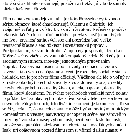
ktoré si však hlboko rozumejú, pretože sa stretávajú v bode samoty
blízkej každému človeku.
Film nemá výraznú dejovú líniu, je skôr dômyselne vystavanou
sériou obrazov, ktoré charakterizujú Oliannu a Gabrielu, ich
vzájomné vzťahy a vzťahy k vlastným životom. Režisérka používa
rekonštrukčné a inscenačné metódy a previazanosť jednotlivých
motívov, presnosť strihových spojení prezrádza buď veľké
realizačné šťastie alebo dôkladnú scenáristickú prípravu.
Predpokladám, že skôr to druhé. Zaujímavý je spôsob, akým Lucia
Kašová scény viaže a vytvára tak kompaktný celok. Niekedy je to
asociatívnym strihom, inokedy jednoduchým prirovnaním.
Napríklad zábery na trasúci sa pohár vody a čeriacu sa vodu v
bazéne – táto väzba nenápadne akcentuje rozdielny sociálny status
hrdiniek, ten je pre záver filmu dôležitý. Väčšinou ale ide o voľný (v
zmysle slobodný) prechod z reality života do reality sna, z reality
televízneho príbehu do reality života, a teda, napokon, do reality
filmu, ktorý sledujeme. Pri týchto prechodoch vznikajú nové pointy,
napríklad keď sa hlavnej hrdinke sníva, že sú v telenovele a hovoria
o svojich reálnych snoch, ich divák to skomentuje lakonicky: „To sú
sračky, teda…”, čo na jednej strane môže byť autorkiným ironickým
komentárom k vlastnej naivisticky uchopenej scéne, ale zároveň to
môže byť vôdzka k našej vyhorenosti, necitlivosti k skutočnosti,
pretože sme prepálení sledovaním vyhrotených mediálnych emócií.
Inak, pri opätovnom pozretí filmu som si všimol ďalšiu nuansu v