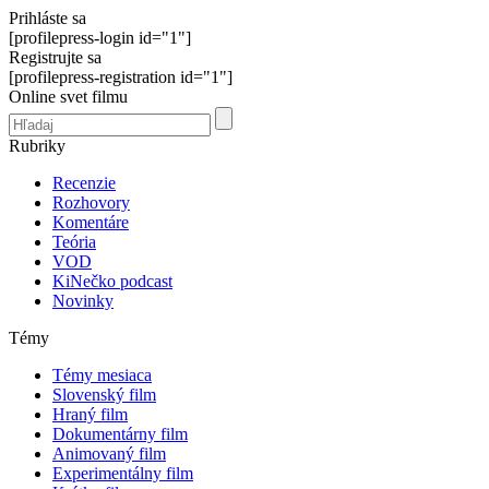
Prihláste sa
[profilepress-login id="1"]
Registrujte sa
[profilepress-registration id="1"]
Online svet filmu
Rubriky
Recenzie
Rozhovory
Komentáre
Teória
VOD
KiNečko podcast
Novinky
Témy
Témy mesiaca
Slovenský film
Hraný film
Dokumentárny film
Animovaný film
Experimentálny film