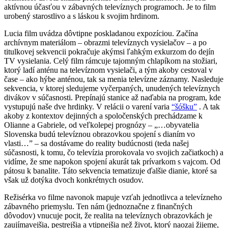
aktívnou účasťou v zábavných televíznych programoch. Je to film
urobený starostlivo a s láskou k svojim hrdinom.
Lucia film uvádza dôvtipne poskladanou expozíciou. Začína
archívnym materiálom – obrazmi televíznych vysielačov – a po
titulkovej sekvencii pokračuje akýmsi ľahkým exkurzom do dejín
TV vysielania. Celý film rámcuje tajomným chlapíkom na stožiari,
ktorý ladí anténu na televíznom vysielači, a tým akoby cestoval v
čase – ako hýbe anténou, tak sa menia televízne záznamy. Nasleduje
sekvencia, v ktorej sledujeme vyčerpaných, unudených televíznych
divákov v súčasnosti. Prepínajú stanice až naďabia na program, kde
vystupujú naše dve hrdinky. V relácii o varení varia
“šóšku”
. A tak
akoby z kontextov dejinných a spoločenských prechádzame k
Olianne a Gabriele, od veľkolepej prognózy – „…obyvatelia
Slovenska budú televíznou obrazovkou spojení s dianím vo
vlasti…” – sa dostávame do reality budúcnosti (teda našej
súčasnosti, k tomu, čo televízia prorokovala vo svojich začiatkoch) a
vidíme, že sme napokon spojení akurát tak prívarkom s vajcom. Od
pátosu k banalite. Táto sekvencia tematizuje ďalšie dianie, ktoré sa
však už dotýka dvoch konkrétnych osudov.
Režisérka vo filme navonok mapuje vzťah jednotlivca a televízneho
zábavného priemyslu. Ten nám (jednoznačne z finančných
dôvodov) vnucuje pocit, že realita na televíznych obrazovkách je
zaujímavejšia, pestrejšia a vtipnejšia než život, ktorý naozaj žijeme,