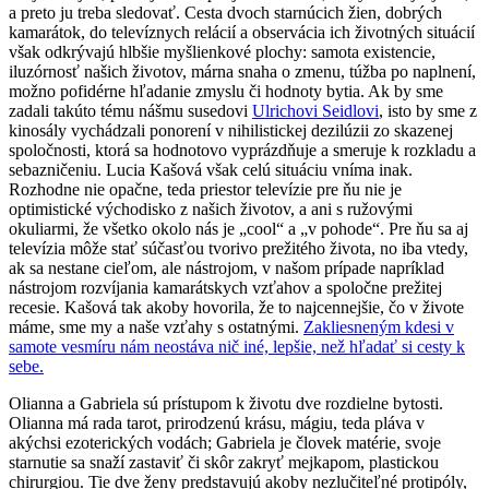
a preto ju treba sledovať. Cesta dvoch starnúcich žien, dobrých
kamarátok, do televíznych relácií a observácia ich životných situácií
však odkrývajú hlbšie myšlienkové plochy: samota existencie,
iluzórnosť našich životov, márna snaha o zmenu, túžba po naplnení,
možno pofidérne hľadanie zmyslu či hodnoty bytia. Ak by sme
zadali takúto tému nášmu susedovi
Ulrichovi Seidlovi
, isto by sme z
kinosály vychádzali ponorení v nihilistickej dezilúzii zo skazenej
spoločnosti, ktorá sa hodnotovo vyprázdňuje a smeruje k rozkladu a
sebazničeniu. Lucia Kašová však celú situáciu vníma inak.
Rozhodne nie opačne, teda priestor televízie pre ňu nie je
optimistické východisko z našich životov, a ani s ružovými
okuliarmi, že všetko okolo nás je „cool“ a „v pohode“. Pre ňu sa aj
televízia môže stať súčasťou tvorivo prežitého života, no iba vtedy,
ak sa nestane cieľom, ale nástrojom, v našom prípade napríklad
nástrojom rozvíjania kamarátskych vzťahov a spoločne prežitej
recesie. Kašová tak akoby hovorila, že to najcennejšie, čo v živote
máme, sme my a naše vzťahy s ostatnými.
Zakliesneným kdesi v
samote vesmíru nám neostáva nič iné, lepšie, než hľadať si cesty k
sebe.
Olianna a Gabriela sú prístupom k životu dve rozdielne bytosti.
Olianna má rada tarot, prirodzenú krásu, mágiu, teda pláva v
akýchsi ezoterických vodách; Gabriela je človek matérie, svoje
starnutie sa snaží zastaviť či skôr zakryť mejkapom, plastickou
chirurgiou. Tie dve ženy predstavujú akoby nezlučiteľné protipóly,