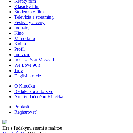
Krátky film
Klasický film
Študentský film
Televízia a streaming
Festivaly a ceny
Industry
Kino
Mimo kino
Kniha
Profil
Iné vízie
In Case You Missed It
We Love 90's
Tipy
English article
O Kinečku
Redakcia a autorstvo
Archív tlačeného Kinečka
Prihlásiť
Registrovať
Hra s ľudskými snami a realitou.