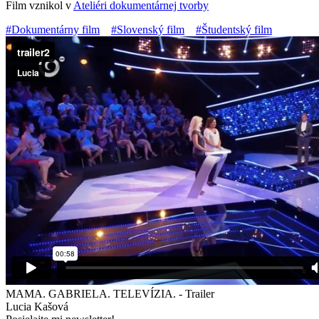
Film vznikol v
Ateliéri dokumentárnej tvorby
#Dokumentárny film
#Slovenský film
#Študentský film
MAMA. GABRIELA. TELEVÍZIA. - Trailer
Lucia Kašová