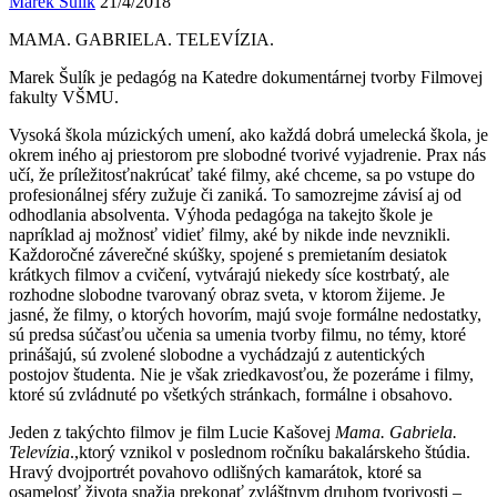
Marek Šulík
21/4/2018
MAMA. GABRIELA. TELEVÍZIA.
Marek Šulík je pedagóg na Katedre dokumentárnej tvorby Filmovej
fakulty VŠMU.
Vysoká škola múzických umení, ako každá dobrá umelecká škola, je
okrem iného aj priestorom pre slobodné tvorivé vyjadrenie. Prax nás
učí, že príležitosťnakrúcať také filmy, aké chceme, sa po vstupe do
profesionálnej sféry zužuje či zaniká. To samozrejme závisí aj od
odhodlania absolventa. Výhoda pedagóga na takejto škole je
napríklad aj možnosť vidieť filmy, aké by nikde inde nevznikli.
Každoročné záverečné skúšky, spojené s premietaním desiatok
krátkych filmov a cvičení, vytvárajú niekedy síce kostrbatý, ale
rozhodne slobodne tvarovaný obraz sveta, v ktorom žijeme. Je
jasné, že filmy, o ktorých hovorím, majú svoje formálne nedostatky,
sú predsa súčasťou učenia sa umenia tvorby filmu, no témy, ktoré
prinášajú, sú zvolené slobodne a vychádzajú z autentických
postojov študenta. Nie je však zriedkavosťou, že pozeráme i filmy,
ktoré sú zvládnuté po všetkých stránkach, formálne i obsahovo.
Jeden z takýchto filmov je film Lucie Kašovej
Mama. Gabriela.
Televízia
.,ktorý vznikol v poslednom ročníku bakalárskeho štúdia.
Hravý dvojportrét povahovo odlišných kamarátok, ktoré sa
osamelosť života snažia prekonať zvláštnym druhom tvorivosti –