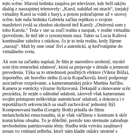
tejto scéne. Hlavná hrdinka zaspáva pri televízore, kde beží takýto
dialóg z naozajstnej telenovely: „Karol, naháňaš mi strach“, (nejaký
virtuálny Karol sa vrátil z basy), a potom pokračujeme už v snovej
scéne, kde naša hrdinka Gabriela začína replikou o svojom
manželovi (volá sa zhodou okolností tiež Karol): „Otrávená som z
toho Karola.“ Teda v sne sa zračí realita a naopak, v realite virtualita
(povedzme, že tiež ide o synonymum sna). Takto sa Lucia Kašová
kontinuálne zahráva s otázkou, čo je to teda realita, kedy žijeme
„naozaj“. Mali by sme ostať živí a autentickí, aj keďvstúpime do
virtuálneho sveta.
Ak som na začiatku napísal, že film je starostlivo urobený, myslel
som tým remeselnú zdatnosť, ktorá sa prejavuje v detaile a jemnosti
prevedenia. Týka sa to striedmosti použitých efektov (Viktor Bóža),
úsporného, ale hravého strihu (Lucia Kopačková), ktorý podporuje
asociatívne rozprávanie, a kameramanskej práce Martina Jurčiho.
Kamera je esteticky výrazne štylizovaná. Dekupáž a rámovanie scén
prezrádza, že nejde o náhodné udalosti, zároveň však kameraman
svojím prístupom nelikviduje autentickosť udalostí, a dokonca i v
reportážnych sekvenciách sa snaží zachovávať jednotný štýl.
Komponovaná hudba (Gergely Both) prináša do filmu
melancholickú emocionalitu, tá je však väčšinou v kontraste k skôr
komickému obsahu. To je dôležité, pretože toto stretnutie zabraňuje
nevhodnému patetizovaniu témy. Hudba teda vytvára zaujímavý
posun vo vnímaní príbehu, ktorý nám kladie otázky spojené s