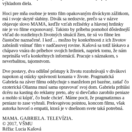
výkladom diela.
Hoci pre mňa osobne je tento film opakovaným diváckym zážitkom,
má i svoje skryté slabiny. Divák sa nedozvie, prečo sa v názve
objavuje slovo MAMA, keďže vzťah režisérky a hlavnej hrdinky
nie je vo filme exponovaný. Takisto by príbehu pomohol dôslednejší
vhľad do rozdielnych životných situácií žien, tie sú vo filme len
čiastočne naznačené. I keď… možno by konkrétnosti z ich životov
zabránili vnímať film v nadčasovej rovine. Kašová sa totiž láskavo a
chápavo vnára do príbehov svojich hrdiniek, napriek tomu, že nám
neprináša veľa konkrétnych informácií. Pracuje s náznakom, s
neverbalitou, tajomstvom.
Dve postavy, dva odlišné prístupy k životu rozohrávajú v divákovi
napokon aj otázky správnosti konania v živote. Pragmatická
Gabriela na záver filmu oddychuje s manželom pri bazéne, zatiaľ čo
ezoterická Olianna musí sama opravovať svoj dom. Gabriela prihlási
dcéru na kasting do reklamy preto, aby si dievčatko zarobilo peniaze
a mohlo si kúpiť, čo bude chcieť. Máme pocit, že pragmatizmus a
peniaze to zase vyhrali. Prekvapivou pointou, koncom filmu, však
autorka hovorí o empatii, ktorá je v dnešnom svete taká potrebná.
MAMA. GABRIELA. TELEVÍZIA.
© 2017, VŠMU
Réžia: Lucia Kašová