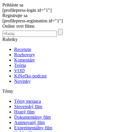
Prihláste sa
[profilepress-login id="1"]
Registrujte sa
[profilepress-registration id="1"]
Online svet filmu
Rubriky
Recenzie
Rozhovory
Komentáre
Teória
VOD
KiNečko podcast
Novinky
Témy
Témy mesiaca
Slovenský film
Hraný film
Dokumentárny film
Animovaný film
Experimentálny film