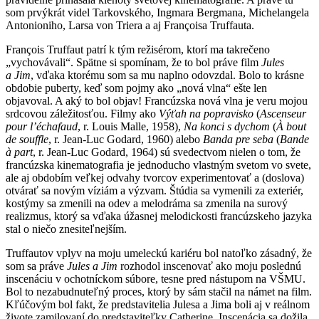
som prvýkrát videl Tarkovského, Ingmara Bergmana, Michelangela
Antonioniho, Larsa von Triera a aj Françoisa Truffauta.
François Truffaut patrí k tým režisérom, ktorí ma takrečeno
„vychovávali“. Spätne si spomínam, že to bol práve film
Jules
a Jim
, vďaka ktorému som sa mu naplno odovzdal. Bolo to krásne
obdobie puberty, keď som pojmy ako „nová vlna“ ešte len
objavoval. A aký to bol objav! Francúzska nová vlna je veru mojou
srdcovou záležitosťou. Filmy ako
Výťah na popravisko
(
Ascenseur
pour l’échafaud
, r. Louis Malle, 1958),
Na konci s dychom
(
À bout
de souffle
, r. Jean-Luc Godard, 1960) alebo
Banda pre seba
(
Bande
à part
, r. Jean-Luc Godard, 1964) sú svedectvom nielen o tom, že
francúzska kinematografia je jednoducho vlastným svetom vo svete,
ale aj obdobím veľkej odvahy tvorcov experimentovať a (doslova)
otvárať sa novým víziám a výzvam. Štúdia sa vymenili za exteriér,
kostýmy sa zmenili na odev a melodráma sa zmenila na surový
realizmus, ktorý sa vďaka úžasnej melodickosti francúzskeho jazyka
stal o niečo znesiteľnejším.
Truffautov vplyv na moju umeleckú kariéru bol natoľko zásadný, že
som sa práve
Jules a Jim
rozhodol inscenovať ako moju poslednú
inscenáciu v ochotníckom súbore, tesne pred nástupom na VŠMU.
Bol to nezabudnuteľný proces, ktorý by sám stačil na námet na film.
Kľúčovým bol fakt, že predstavitelia Julesa a Jima boli aj v reálnom
živote zamilovaní do predstaviteľky Catherine. Inscenácia sa dožila