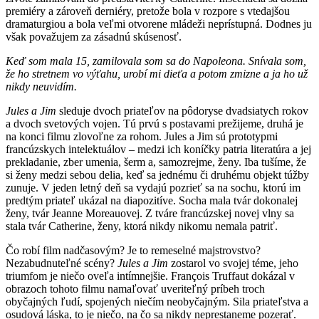
premiéry a zároveň derniéry, pretože bola v rozpore s vtedajšou
dramaturgiou a bola veľmi otvorene mládeži neprístupná. Dodnes ju
však považujem za zásadnú skúsenosť.
Keď som mala 15, zamilovala som sa do Napoleona. Snívala som,
že ho stretnem vo výťahu, urobí mi dieťa a potom zmizne a ja ho už
nikdy neuvidím.
Jules a Jim
sleduje dvoch priateľov na pôdoryse dvadsiatych rokov
a dvoch svetových vojen. Tú prvú s postavami prežijeme, druhá je
na konci filmu zlovoľne za rohom. Jules a Jim sú prototypmi
francúzskych intelektuálov – medzi ich koníčky patria literatúra a jej
prekladanie, zber umenia, šerm a, samozrejme, ženy. Iba tušíme, že
si ženy medzi sebou delia, keď sa jednému či druhému objekt túžby
zunuje. V jeden letný deň sa vydajú pozrieť sa na sochu, ktorú im
predtým priateľ ukázal na diapozitíve. Socha mala tvár dokonalej
ženy, tvár Jeanne Moreauovej. Z tváre francúzskej novej vlny sa
stala tvár Catherine, ženy, ktorá nikdy nikomu nemala patriť.
Čo robí film nadčasovým? Je to remeselné majstrovstvo?
Nezabudnuteľné scény?
Jules a Jim
zostarol vo svojej téme, jeho
triumfom je niečo oveľa intímnejšie. François Truffaut dokázal v
obrazoch tohoto filmu namaľovať uveriteľný príbeh troch
obyčajných ľudí, spojených niečím neobyčajným. Sila priateľstva a
osudová láska, to je niečo, na čo sa nikdy neprestaneme pozerať.