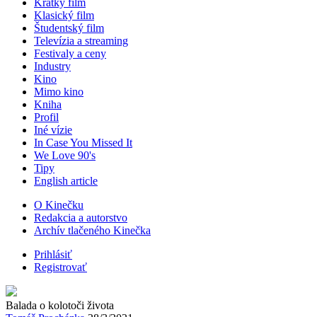
Krátky film
Klasický film
Študentský film
Televízia a streaming
Festivaly a ceny
Industry
Kino
Mimo kino
Kniha
Profil
Iné vízie
In Case You Missed It
We Love 90's
Tipy
English article
O Kinečku
Redakcia a autorstvo
Archív tlačeného Kinečka
Prihlásiť
Registrovať
Balada o kolotoči života