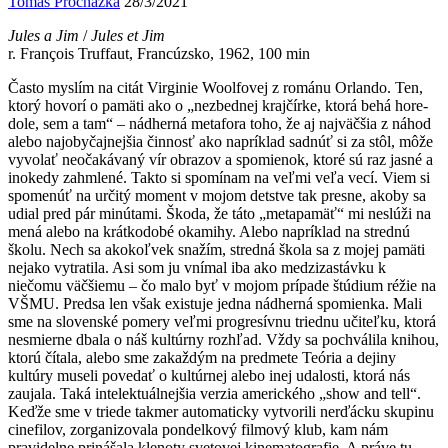
Tomáš Procházka
28/3/2021
Jules a Jim
/
Jules et Jim
r. François Truffaut, Francúzsko, 1962, 100 min
Často myslím na citát Virginie Woolfovej z románu Orlando. Ten,
ktorý hovorí o pamäti ako o „nezbednej krajčírke, ktorá behá hore-
dole, sem a tam“ – nádherná metafora toho, že aj najväčšia z náhod
alebo najobyčajnejšia činnosť ako napríklad sadnúť si za stôl, môže
vyvolať neočakávaný vír obrazov a spomienok, ktoré sú raz jasné a
inokedy zahmlené. Takto si spomínam na veľmi veľa vecí. Viem si
spomenúť na určitý moment v mojom detstve tak presne, akoby sa
udial pred pár minútami. Škoda, že táto „metapamäť“ mi neslúži na
mená alebo na krátkodobé okamihy. Alebo napríklad na strednú
školu. Nech sa akokoľvek snažím, stredná škola sa z mojej pamäti
nejako vytratila. Asi som ju vnímal iba ako medzizastávku k
niečomu väčšiemu – čo malo byť v mojom prípade štúdium réžie na
VŠMU. Predsa len však existuje jedna nádherná spomienka. Mali
sme na slovenské pomery veľmi progresívnu triednu učiteľku, ktorá
nesmierne dbala o náš kultúrny rozhľad. Vždy sa pochválila knihou,
ktorú čítala, alebo sme zakaždým na predmete Teória a dejiny
kultúry museli povedať o kultúrnej alebo inej udalosti, ktorá nás
zaujala. Taká intelektuálnejšia verzia amerického „show and tell“.
Keďže sme v triede takmer automaticky vytvorili nerďácku skupinu
cinefilov, zorganizovala pondelkový filmový klub, kam nám
pravidelne prinášala klenoty svetovej kinematografie. A práve tu