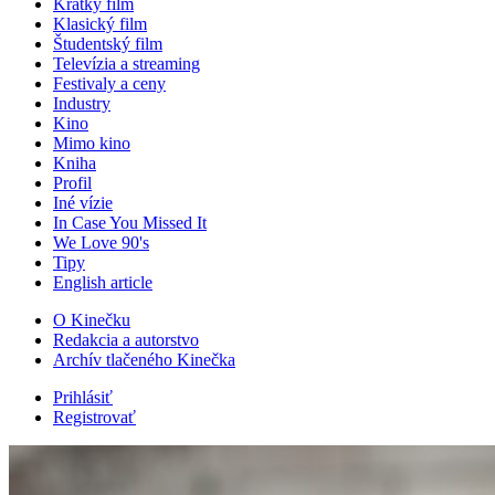
Krátky film
Klasický film
Študentský film
Televízia a streaming
Festivaly a ceny
Industry
Kino
Mimo kino
Kniha
Profil
Iné vízie
In Case You Missed It
We Love 90's
Tipy
English article
O Kinečku
Redakcia a autorstvo
Archív tlačeného Kinečka
Prihlásiť
Registrovať