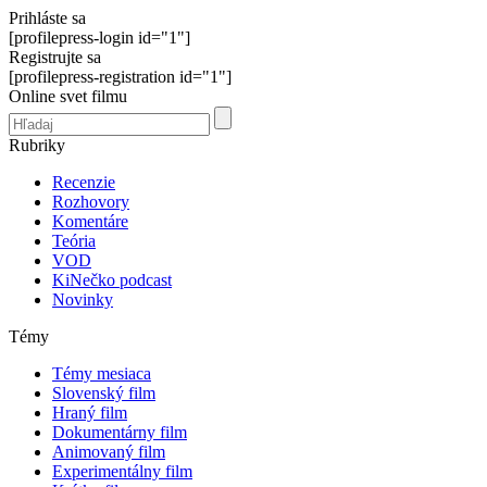
Prihláste sa
[profilepress-login id="1"]
Registrujte sa
[profilepress-registration id="1"]
Online svet filmu
Rubriky
Recenzie
Rozhovory
Komentáre
Teória
VOD
KiNečko podcast
Novinky
Témy
Témy mesiaca
Slovenský film
Hraný film
Dokumentárny film
Animovaný film
Experimentálny film