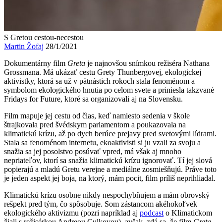
S Gretou cestou-necestou
Martin Žofaj
28/1/2021
Dokumentárny film
Greta
je najnovšou snímkou režiséra Nathana
Grossmana. Má ukázať cestu Grety Thunbergovej, ekologickej
aktivistky, ktorá sa už v pätnástich rokoch stala fenoménom a
symbolom ekologického hnutia po celom svete a priniesla takzvané
Fridays for Future, ktoré sa organizovali aj na Slovensku.
Film mapuje jej cestu od čias, keď namiesto sedenia v škole
štrajkovala pred švédskym parlamentom a poukazovala na
klimatickú krízu, až po dych berúce prejavy pred svetovými lídrami.
Stala sa fenoménom internetu, ekoaktivisti si ju vzali za svoju a
snažia sa jej posolstvo posúvať vpred, má však aj mnoho
nepriateľov, ktorí sa snažia klimatickú krízu ignorovať. Tí jej slová
popierajú a mladú Gretu verejne a mediálne zosmiešňujú. Práve toto
je jeden aspekt jej boja, na ktorý, mám pocit, film príliš neprihliadal.
Klimatickú krízu osobne nikdy nespochybňujem a mám obrovský
rešpekt pred tým, čo spôsobuje. Som zástancom akéhokoľvek
ekologického aktivizmu (pozri napríklad aj
podcast
o Klimatickom
žiali s režisérkou Andreou Culkovou), avšak, zdá sa, že film
Greta