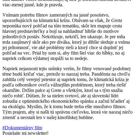
viac-menej jasné, kde je pravda.
Vnímam potrebu filmov zameraných na jasné posolstvo,
upozorňujúcich na klimatickú krízu. Obávam sa však, že
Greta
neponúka nový pohľad na túto tematiku, skôr len mapuje cestu
hlavnej predstaviteľky a bojí sa nahliadnuť hlbšie do motívov
jednotlivých postáv. Nekritizuje, nekričí, len ukazuje. Je pre mňa
teda zaujímavý skôr ako pre diváka, ktorý ju dlhšie sleduje a vníma
jej prítomnosť, vie aké problémy rieši a ktorý chce si doplniť jej
pohľad na vec. Prial by som si, aby film šiel viac do hĺbky, no aj
napriek celkom výdatnej stopáži sa to nedeje.
Napriek nejasnosti tejto snímky verím, že filmy venované podobnej
téme budú kričať viac, pretože to naozaj treba. Pandémia na chvíľu
zahltila celý verejný priestor aj napriek tomu, že klimatická kríza je
podľa odborníkov oveľa vážnejším problémom, ktorý treba riešiť
okamžite. Držím palce aj Grete a všetkým, ktorí sa s tým snažia
niečo robiť. Dúfam, že sa nielen svetoví, ale aj slovenskí lídri
zobudia z optimistického ekonomického spánku a začnú hľadieť aj
na ekológiu. Myslím, že k tomu bude treba ešte množstvo filmov.
Tým prajem, aby si našli tú správnu cieľovku, ktorá vie naozaj niečo
zmeniť a neostali len v našej kinofilskej bubline.
#Dokumentárny film
Posielajte mi newsletter!