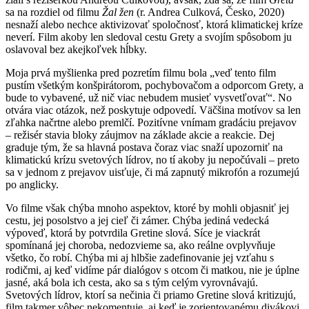
sa na rozdiel od filmu
Žal žen
(r. Andrea Culková, Česko, 2020)
nesnaží alebo nechce aktivizovať spoločnosť, ktorá klimatickej kríze
neverí. Film akoby len sledoval cestu Grety a svojím spôsobom ju
oslavoval bez akejkoľvek hĺbky.
Moja prvá myšlienka pred pozretím filmu bola „veď tento film
pustím všetkým konšpirátorom, pochybovačom a odporcom Grety, a
bude to vybavené, už nič viac nebudem musieť vysvetľovať“. No
otvára viac otázok, než poskytuje odpovedí. Väčšina motívov sa len
zľahka načrtne alebo premlčí. Pozitívne vnímam gradáciu prejavov
– režisér stavia bloky záujmov na základe akcie a reakcie. Dej
graduje tým, že sa hlavná postava čoraz viac snaží upozorniť na
klimatickú krízu svetových lídrov, no tí akoby ju nepočúvali – preto
sa v jednom z prejavov uisťuje, či má zapnutý mikrofón a rozumejú
po anglicky.
Vo filme však chýba mnoho aspektov, ktoré by mohli objasniť jej
cestu, jej posolstvo a jej cieľ či zámer. Chýba jediná vedecká
výpoveď, ktorá by potvrdila Gretine slová. Síce je viackrát
spomínaná jej choroba, nedozvieme sa, ako reálne ovplyvňuje
všetko, čo robí. Chýba mi aj hlbšie zadefinovanie jej vzťahu s
rodičmi, aj keď vidíme pár dialógov s otcom či matkou, nie je úplne
jasné, aká bola ich cesta, ako sa s tým celým vyrovnávajú.
Svetových lídrov, ktorí sa nečinia či priamo Gretine slová kritizujú,
film takmer vôbec nekomentuje, aj keď je zorientovanému divákovi